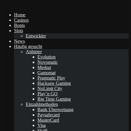
Home
Casinos
Bonis
Slots
Entwickler
News
Häufig gesucht
Anbieter
Evolution
Novomatic
Merkur
Gamomat
Pragmatic Play
Hacksaw Gaming
NoLimit City
Play’n GO
Big Time Gaming
Einzahlmethoden
Bank Überweisung
Paysafecard
MasterCard
Visa
Skrill