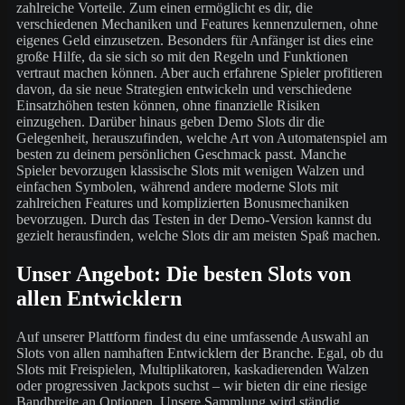
zahlreiche Vorteile. Zum einen ermöglicht es dir, die
verschiedenen Mechaniken und Features kennenzulernen, ohne
eigenes Geld einzusetzen. Besonders für Anfänger ist dies eine
große Hilfe, da sie sich so mit den Regeln und Funktionen
vertraut machen können. Aber auch erfahrene Spieler profitieren
davon, da sie neue Strategien entwickeln und verschiedene
Einsatzhöhen testen können, ohne finanzielle Risiken
einzugehen. Darüber hinaus geben Demo Slots dir die
Gelegenheit, herauszufinden, welche Art von Automatenspiel am
besten zu deinem persönlichen Geschmack passt. Manche
Spieler bevorzugen klassische Slots mit wenigen Walzen und
einfachen Symbolen, während andere moderne Slots mit
zahlreichen Features und komplizierten Bonusmechaniken
bevorzugen. Durch das Testen in der Demo-Version kannst du
gezielt herausfinden, welche Slots dir am meisten Spaß machen.
Unser Angebot: Die besten Slots von
allen Entwicklern
Auf unserer Plattform findest du eine umfassende Auswahl an
Slots von allen namhaften Entwicklern der Branche. Egal, ob du
Slots mit Freispielen, Multiplikatoren, kaskadierenden Walzen
oder progressiven Jackpots suchst – wir bieten dir eine riesige
Bandbreite an Optionen. Unsere Sammlung wird ständig