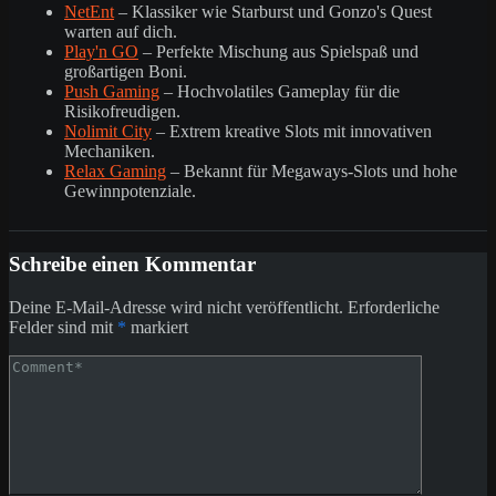
NetEnt
– Klassiker wie Starburst und Gonzo's Quest
warten auf dich.
Play'n GO
– Perfekte Mischung aus Spielspaß und
großartigen Boni.
Push Gaming
– Hochvolatiles Gameplay für die
Risikofreudigen.
Nolimit City
– Extrem kreative Slots mit innovativen
Mechaniken.
Relax Gaming
– Bekannt für Megaways-Slots und hohe
Gewinnpotenziale.
Schreibe einen Kommentar
Deine E-Mail-Adresse wird nicht veröffentlicht.
Erforderliche
Felder sind mit
*
markiert