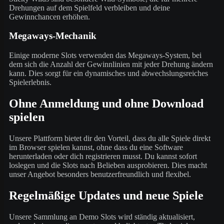
Drehungen auf dem Spielfeld verbleiben und deine
Gewinnchancen erhöhen.
Megaways-Mechanik
Einige moderne Slots verwenden das Megaways-System, bei
dem sich die Anzahl der Gewinnlinien mit jeder Drehung ändern
kann. Dies sorgt für ein dynamisches und abwechslungsreiches
Spielerlebnis.
Ohne Anmeldung und ohne Download
spielen
Unsere Plattform bietet dir den Vorteil, dass du alle Spiele direkt
im Browser spielen kannst, ohne dass du eine Software
herunterladen oder dich registrieren musst. Du kannst sofort
loslegen und die Slots nach Belieben ausprobieren. Dies macht
unser Angebot besonders benutzerfreundlich und flexibel.
Regelmäßige Updates und neue Spiele
Unsere Sammlung an Demo Slots wird ständig aktualisiert,