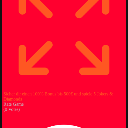
Sicher dir einen 100% Bonus bis 500€ und spiele 5 Jokers &
Diamonds
Rate Game
(
0
Votes)