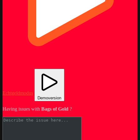
Echtgeldmodus
Demoversion
Having issues with
Bags of Gold
?