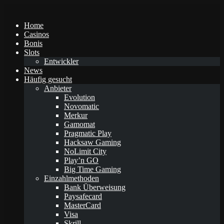
Home
Casinos
Bonis
Slots
Entwickler
News
Häufig gesucht
Anbieter
Evolution
Novomatic
Merkur
Gamomat
Pragmatic Play
Hacksaw Gaming
NoLimit City
Play’n GO
Big Time Gaming
Einzahlmethoden
Bank Überweisung
Paysafecard
MasterCard
Visa
Skrill