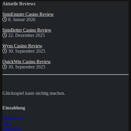
Aktuelle Reviews
SpinEmpire Casino Review
8. Januar 2026
SpinBetter Casino Review
22. Dezember 2025
Wyns Casino Review
30. September 2025
QuickWin Casino Review
30. September 2025
Glücksspiel kann süchtig machen.
Einzahlung
Mastercard
Visa
Apple Pay