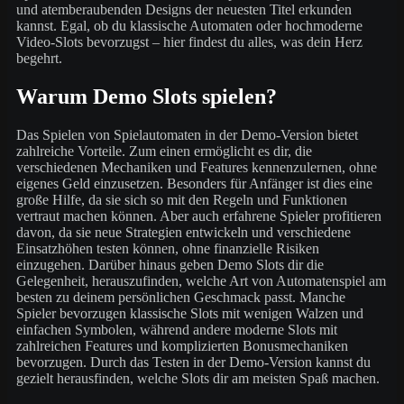
und atemberaubenden Designs der neuesten Titel erkunden
kannst. Egal, ob du klassische Automaten oder hochmoderne
Video-Slots bevorzugst – hier findest du alles, was dein Herz
begehrt.
Warum Demo Slots spielen?
Das Spielen von Spielautomaten in der Demo-Version bietet
zahlreiche Vorteile. Zum einen ermöglicht es dir, die
verschiedenen Mechaniken und Features kennenzulernen, ohne
eigenes Geld einzusetzen. Besonders für Anfänger ist dies eine
große Hilfe, da sie sich so mit den Regeln und Funktionen
vertraut machen können. Aber auch erfahrene Spieler profitieren
davon, da sie neue Strategien entwickeln und verschiedene
Einsatzhöhen testen können, ohne finanzielle Risiken
einzugehen. Darüber hinaus geben Demo Slots dir die
Gelegenheit, herauszufinden, welche Art von Automatenspiel am
besten zu deinem persönlichen Geschmack passt. Manche
Spieler bevorzugen klassische Slots mit wenigen Walzen und
einfachen Symbolen, während andere moderne Slots mit
zahlreichen Features und komplizierten Bonusmechaniken
bevorzugen. Durch das Testen in der Demo-Version kannst du
gezielt herausfinden, welche Slots dir am meisten Spaß machen.