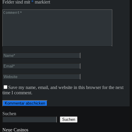
Felder sind mit
*
markiert
Save my name, email, and website in this browser for the next
time I comment.
Suchen
Suchen
Neue Casinos