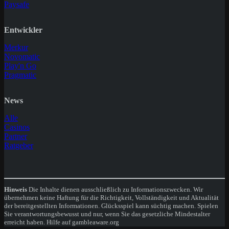
Paysafe
Entwickler
Merkur
Novomatic
Play'n Go
Pragmatic
News
Alle
Casinos
Partner
Ratgeber
Hinweis
Die Inhalte dienen ausschließlich zu Informationszwecken. Wir
übernehmen keine Haftung für die Richtigkeit, Vollständigkeit und Aktualität
der bereitgestellten Informationen. Glücksspiel kann süchtig machen. Spielen
Sie verantwortungsbewusst und nur, wenn Sie das gesetzliche Mindestalter
erreicht haben. Hilfe auf gambleaware.org