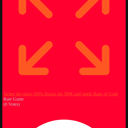
Sicher dir einen 100% Bonus bis 500€ und spiele Bags of Gold
Rate Game
(
0
Votes)