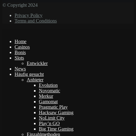
© Copyright 2024
Privacy Policy
Terms and Conditions
Home
Casinos
Bonis
Slots
Entwickler
News
Häufig gesucht
Anbieter
Evolution
Novomatic
Merkur
Gamomat
Pragmatic Play
Hacksaw Gaming
NoLimit City
Play’n GO
Big Time Gaming
Einzahlmethoden