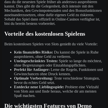
dass du die neuesten Spiele früher als anderswo ausprobieren
kannst. Dies gibt dir die Gelegenheit, dich intensiv mit den
Mechaniken, den Gewinnpotenzialen und den Bonusfunktionen
auseinanderzusetzen, ohne dafür eigenes Geld zu riskieren.
Sobald das Spiel dann offiziell in Online-Casinos verfügbar ist,
bist du bereits bestens vorbereitet.
Vorteile des kostenlosen Spielens
Beim kostenlosen Spielen von Slots genießt du viele Vorteile:
Kein finanzielles Risiko:
Du kannst die Spiele in Ruhe
ausprobieren, ohne Geld zu verlieren.
Uneingeschränktes Testen:
Spiele so lange du möchtest,
ohne Begrenzungen oder Einzahlungspflichten.
Perfekt für Anfänger:
Lerne die Regeln, Funktionen und
Gewinnchancen ohne Druck kennen.
Optimale Vorbereitung:
Teste verschiedene Strategien,
bevor du echtes Geld setzt.
Entdecke neue Lieblingsspiele:
Probiere eine Vielzahl
von Slots aus und finde heraus, welche dir am meisten
Spaß machen.
Die wichtigsten Features von Demo