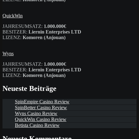
QuickWin
JAHRESUMSATZ:
1.000.000€
BESITZER:
Liernin Enterprises LTD
LIZENZ:
Komoren (Anjouan)
Wyns
JAHRESUMSATZ:
1.000.000€
BESITZER:
Liernin Enterprises LTD
LIZENZ:
Komoren (Anjouan)
Neueste Beiträge
SpinEmpire Casino Review
SpinBetter Casino Review
Wyns Casino Review
QuickWin Casino Review
Betista Casino Review
Neueste Kommentare