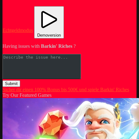
Echtgeldmodus
Demoversion
Having issues with
Barkin' Riches
?
Submit
Sicher dir einen 100% Bonus bis 500€ und spiele Barkin' Riches
Try Our Featured Games