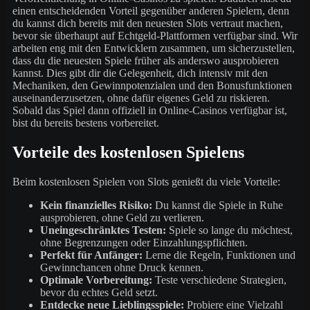
einen entscheidenden Vorteil gegenüber anderen Spielern, denn
du kannst dich bereits mit den neuesten Slots vertraut machen,
bevor sie überhaupt auf Echtgeld-Plattformen verfügbar sind. Wir
arbeiten eng mit den Entwicklern zusammen, um sicherzustellen,
dass du die neuesten Spiele früher als anderswo ausprobieren
kannst. Dies gibt dir die Gelegenheit, dich intensiv mit den
Mechaniken, den Gewinnpotenzialen und den Bonusfunktionen
auseinanderzusetzen, ohne dafür eigenes Geld zu riskieren.
Sobald das Spiel dann offiziell in Online-Casinos verfügbar ist,
bist du bereits bestens vorbereitet.
Vorteile des kostenlosen Spielens
Beim kostenlosen Spielen von Slots genießt du viele Vorteile:
Kein finanzielles Risiko:
Du kannst die Spiele in Ruhe
ausprobieren, ohne Geld zu verlieren.
Uneingeschränktes Testen:
Spiele so lange du möchtest,
ohne Begrenzungen oder Einzahlungspflichten.
Perfekt für Anfänger:
Lerne die Regeln, Funktionen und
Gewinnchancen ohne Druck kennen.
Optimale Vorbereitung:
Teste verschiedene Strategien,
bevor du echtes Geld setzt.
Entdecke neue Lieblingsspiele:
Probiere eine Vielzahl