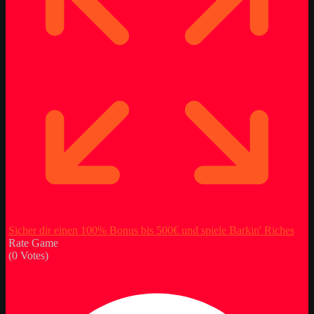
Sicher dir einen 100% Bonus bis 500€ und spiele Barkin' Riches
Rate Game
(
0
Votes)