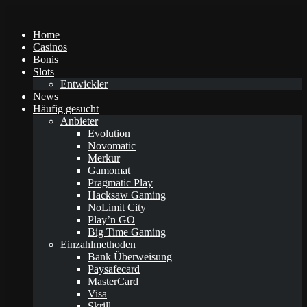
Home
Casinos
Bonis
Slots
Entwickler
News
Häufig gesucht
Anbieter
Evolution
Novomatic
Merkur
Gamomat
Pragmatic Play
Hacksaw Gaming
NoLimit City
Play’n GO
Big Time Gaming
Einzahlmethoden
Bank Überweisung
Paysafecard
MasterCard
Visa
Skrill