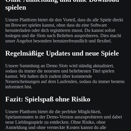
spielen
Unsere Plattform bietet dir den Vorteil, dass du alle Spiele direkt
im Browser spielen kannst, ohne dass du eine Software
herunterladen oder dich registrieren musst. Du kannst sofort
loslegen und die Slots nach Belieben ausprobieren. Dies macht
unser Angebot besonders benutzerfreundlich und flexibel.
Regelmäßige Updates und neue Spiele
Unsere Sammlung an Demo Slots wird ständig aktualisiert,
sodass du immer die neuesten und beliebtesten Titel spielen
kannst. Wir halten dich zudem über kommende
Neuerscheinungen auf dem Laufenden, sodass du immer bestens
informiert bist.
Fazit: Spielspaß ohne Risiko
Unsere Plattform bietet dir die perfekte Möglichkeit,
Spielautomaten in der Demo-Version auszuprobieren und dabei
neue Lieblingsspiele zu entdecken. Ohne Risiko, ohne
Anmeldung und ohne versteckte Kosten kannst du alle