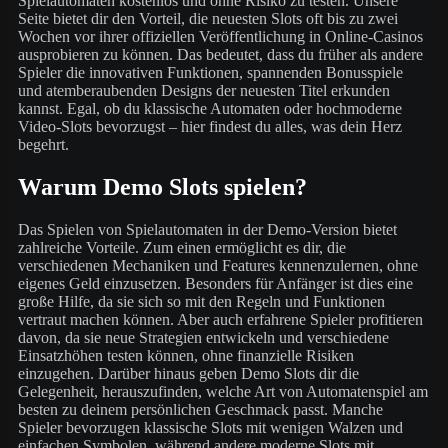
Spielautomaten kostenlos und ohne Risiko zu testen. Unsere
Seite bietet dir den Vorteil, die neuesten Slots oft bis zu zwei
Wochen vor ihrer offiziellen Veröffentlichung in Online-Casinos
ausprobieren zu können. Das bedeutet, dass du früher als andere
Spieler die innovativen Funktionen, spannenden Bonusspiele
und atemberaubenden Designs der neuesten Titel erkunden
kannst. Egal, ob du klassische Automaten oder hochmoderne
Video-Slots bevorzugst – hier findest du alles, was dein Herz
begehrt.
Warum Demo Slots spielen?
Das Spielen von Spielautomaten in der Demo-Version bietet
zahlreiche Vorteile. Zum einen ermöglicht es dir, die
verschiedenen Mechaniken und Features kennenzulernen, ohne
eigenes Geld einzusetzen. Besonders für Anfänger ist dies eine
große Hilfe, da sie sich so mit den Regeln und Funktionen
vertraut machen können. Aber auch erfahrene Spieler profitieren
davon, da sie neue Strategien entwickeln und verschiedene
Einsatzhöhen testen können, ohne finanzielle Risiken
einzugehen. Darüber hinaus geben Demo Slots dir die
Gelegenheit, herauszufinden, welche Art von Automatenspiel am
besten zu deinem persönlichen Geschmack passt. Manche
Spieler bevorzugen klassische Slots mit wenigen Walzen und
einfachen Symbolen, während andere moderne Slots mit