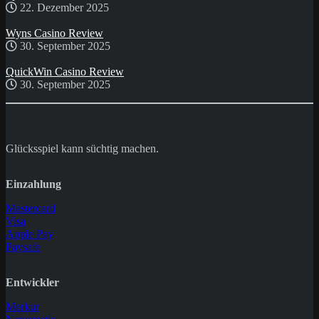
22. Dezember 2025
Wyns Casino Review
30. September 2025
QuickWin Casino Review
30. September 2025
Glücksspiel kann süchtig machen.
Einzahlung
Mastercard
Visa
Apple Pay
Paysafe
Entwickler
Merkur