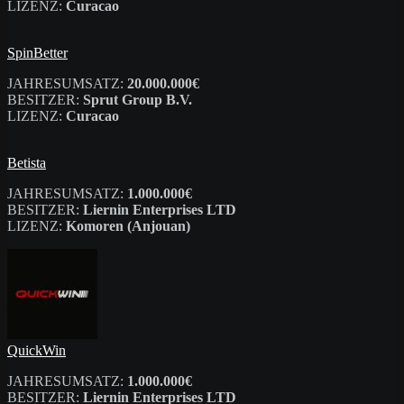
LIZENZ:
Curacao
SpinBetter
JAHRESUMSATZ:
20.000.000€
BESITZER:
Sprut Group B.V.
LIZENZ:
Curacao
Betista
JAHRESUMSATZ:
1.000.000€
BESITZER:
Liernin Enterprises LTD
LIZENZ:
Komoren (Anjouan)
QuickWin
JAHRESUMSATZ:
1.000.000€
BESITZER:
Liernin Enterprises LTD