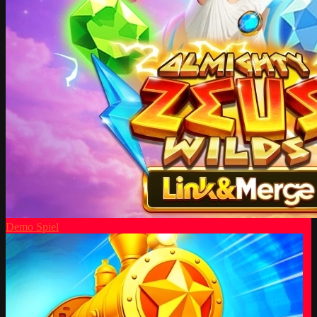
Demo Spiel