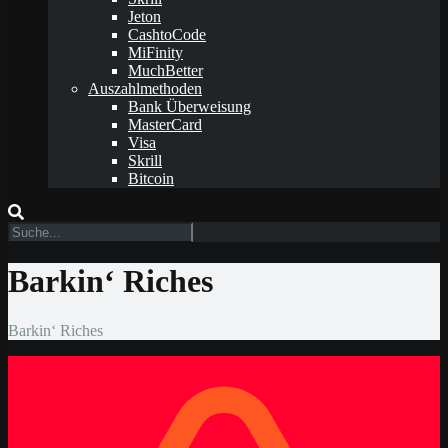
Jeton
CashtoCode
MiFinity
MuchBetter
Auszahlmethoden
Bank Überweisung
MasterCard
Visa
Skrill
Bitcoin
Barkin‘ Riches
Barkin‘ Riches