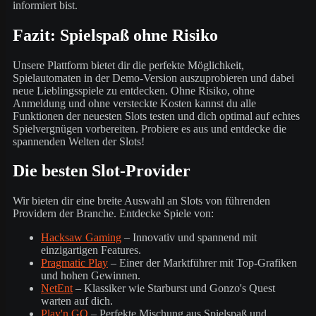
informiert bist.
Fazit: Spielspaß ohne Risiko
Unsere Plattform bietet dir die perfekte Möglichkeit,
Spielautomaten in der Demo-Version auszuprobieren und dabei
neue Lieblingsspiele zu entdecken. Ohne Risiko, ohne
Anmeldung und ohne versteckte Kosten kannst du alle
Funktionen der neuesten Slots testen und dich optimal auf echtes
Spielvergnügen vorbereiten. Probiere es aus und entdecke die
spannenden Welten der Slots!
Die besten Slot-Provider
Wir bieten dir eine breite Auswahl an Slots von führenden
Providern der Branche. Entdecke Spiele von:
Hacksaw Gaming
– Innovativ und spannend mit
einzigartigen Features.
Pragmatic Play
– Einer der Marktführer mit Top-Grafiken
und hohen Gewinnen.
NetEnt
– Klassiker wie Starburst und Gonzo's Quest
warten auf dich.
Play'n GO
– Perfekte Mischung aus Spielspaß und