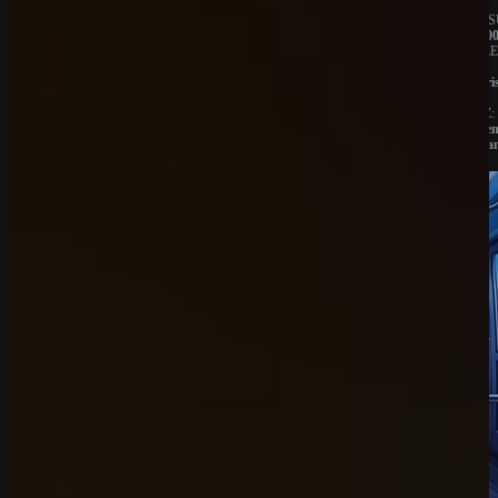
JAHRESUMSATZ:
JAHRES
1.000.000€
1.000.00
BESITZER:
BESITZE
Liernin
Liernin
Enterprises
Enterpri
LTD
LTD
LIZENZ:
LIZENZ:
Komoren
Komore
(Anjouan)
(Anjoua
Neueste
Beiträge
SpinEmpir
e Casino
Review
SpinBetter
Casino
Review
Wyns
Casino