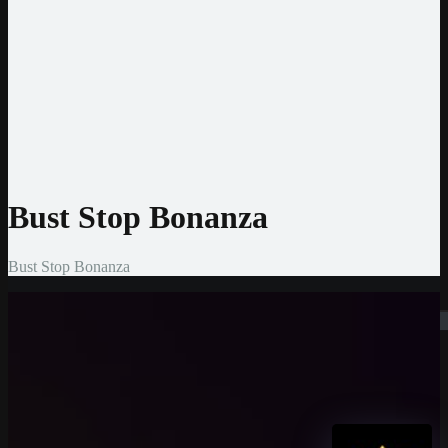
Jeton
CashtoCode
MiFinity
MuchBetter
Auszahlmethoden
Bank Überweisung
MasterCard
Visa
Skrill
Bitcoin
Bust Stop Bonanza
Bust Stop Bonanza
Suchen
Neue Casinos