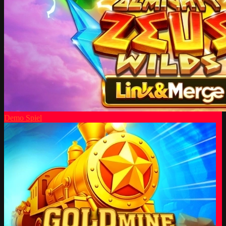
Demo Spiel