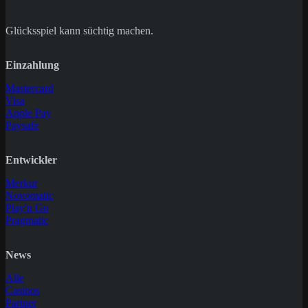
Glücksspiel kann süchtig machen.
Einzahlung
Mastercard
Visa
Apple Pay
Paysafe
Entwickler
Merkur
Novomatic
Play'n Go
Pragmatic
News
Alle
Casinos
Partner