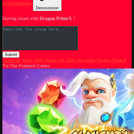
Echtgeldmodus
Demoversion
Having issues with
Dragon PrimeX
?
Submit
Sicher dir einen 100% Bonus bis 500€ und spiele Dragon PrimeX
Try Our Featured Games