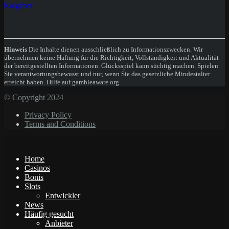
Ratgeber
Hinweis
Die Inhalte dienen ausschließlich zu Informationszwecken. Wir
übernehmen keine Haftung für die Richtigkeit, Vollständigkeit und Aktualität
der bereitgestellten Informationen. Glücksspiel kann süchtig machen. Spielen
Sie verantwortungsbewusst und nur, wenn Sie das gesetzliche Mindestalter
erreicht haben. Hilfe auf gambleaware.org
© Copyright 2024
Privacy Policy
Terms and Conditions
Home
Casinos
Bonis
Slots
Entwickler
News
Häufig gesucht
Anbieter