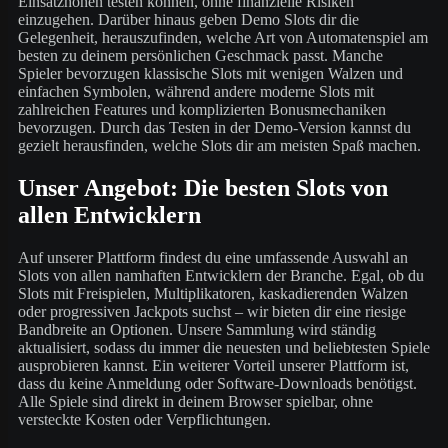
Einsatzhöhen testen können, ohne finanzielle Risiken
einzugehen. Darüber hinaus geben Demo Slots dir die
Gelegenheit, herauszufinden, welche Art von Automatenspiel am
besten zu deinem persönlichen Geschmack passt. Manche
Spieler bevorzugen klassische Slots mit wenigen Walzen und
einfachen Symbolen, während andere moderne Slots mit
zahlreichen Features und komplizierten Bonusmechaniken
bevorzugen. Durch das Testen in der Demo-Version kannst du
gezielt herausfinden, welche Slots dir am meisten Spaß machen.
Unser Angebot: Die besten Slots von
allen Entwicklern
Auf unserer Plattform findest du eine umfassende Auswahl an
Slots von allen namhaften Entwicklern der Branche. Egal, ob du
Slots mit Freispielen, Multiplikatoren, kaskadierenden Walzen
oder progressiven Jackpots suchst – wir bieten dir eine riesige
Bandbreite an Optionen. Unsere Sammlung wird ständig
aktualisiert, sodass du immer die neuesten und beliebtesten Spiele
ausprobieren kannst. Ein weiterer Vorteil unserer Plattform ist,
dass du keine Anmeldung oder Software-Downloads benötigst.
Alle Spiele sind direkt in deinem Browser spielbar, ohne
versteckte Kosten oder Verpflichtungen.