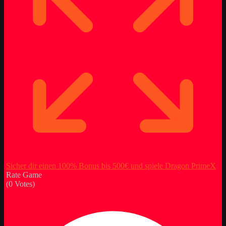
Sicher dir einen 100% Bonus bis 500€ und spiele Dragon PrimeX
Rate Game
(
0
Votes)