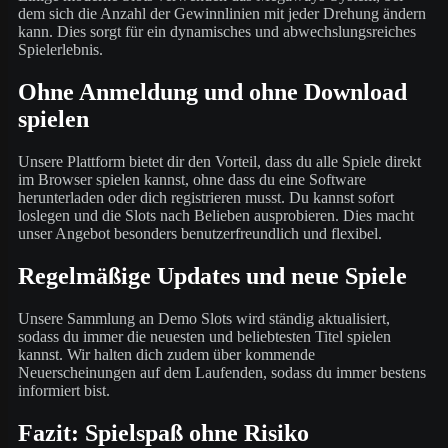
dem sich die Anzahl der Gewinnlinien mit jeder Drehung ändern
kann. Dies sorgt für ein dynamisches und abwechslungsreiches
Spielerlebnis.
Ohne Anmeldung und ohne Download
spielen
Unsere Plattform bietet dir den Vorteil, dass du alle Spiele direkt
im Browser spielen kannst, ohne dass du eine Software
herunterladen oder dich registrieren musst. Du kannst sofort
loslegen und die Slots nach Belieben ausprobieren. Dies macht
unser Angebot besonders benutzerfreundlich und flexibel.
Regelmäßige Updates und neue Spiele
Unsere Sammlung an Demo Slots wird ständig aktualisiert,
sodass du immer die neuesten und beliebtesten Titel spielen
kannst. Wir halten dich zudem über kommende
Neuerscheinungen auf dem Laufenden, sodass du immer bestens
informiert bist.
Fazit: Spielspaß ohne Risiko