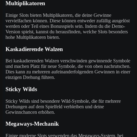
Multiplikatoren
Einige Slots bieten Multiplikatoren, die deine Gewinne
vervielfachen können. Diese können entweder zufällig ausgelöst
werden oder Teil eines Bonusspiels sein. Indem du die Demo-
Version spielst, kannst du herausfinden, welche Slots besonders
hohe Multiplikatoren bieten.
Kaskadierende Walzen
Bei kaskadierenden Walzen verschwinden gewinnende Symbole
und machen Platz für neue Symbole, die von oben nachrutschen.
Dies kann zu mehreren aufeinanderfolgenden Gewinnen in einer
einzigen Drehung führen.
Sticky Wilds
Sticky Wilds sind besondere Wild-Symbole, die für mehrere
Drehungen auf dem Spielfeld verbleiben und deine
Gewinnchancen erhöhen.
Megaways-Mechanik
Einige moderne Slots verwenden das Megaways-System, bei