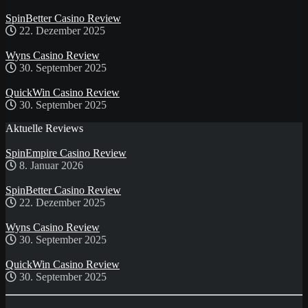
SpinBetter Casino Review
22. Dezember 2025
Wyns Casino Review
30. September 2025
QuickWin Casino Review
30. September 2025
Aktuelle Reviews
SpinEmpire Casino Review
8. Januar 2026
SpinBetter Casino Review
22. Dezember 2025
Wyns Casino Review
30. September 2025
QuickWin Casino Review
30. September 2025