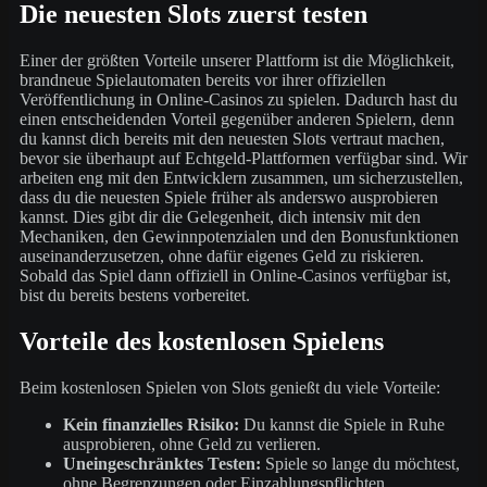
Die neuesten Slots zuerst testen
Einer der größten Vorteile unserer Plattform ist die Möglichkeit,
brandneue Spielautomaten bereits vor ihrer offiziellen
Veröffentlichung in Online-Casinos zu spielen. Dadurch hast du
einen entscheidenden Vorteil gegenüber anderen Spielern, denn
du kannst dich bereits mit den neuesten Slots vertraut machen,
bevor sie überhaupt auf Echtgeld-Plattformen verfügbar sind. Wir
arbeiten eng mit den Entwicklern zusammen, um sicherzustellen,
dass du die neuesten Spiele früher als anderswo ausprobieren
kannst. Dies gibt dir die Gelegenheit, dich intensiv mit den
Mechaniken, den Gewinnpotenzialen und den Bonusfunktionen
auseinanderzusetzen, ohne dafür eigenes Geld zu riskieren.
Sobald das Spiel dann offiziell in Online-Casinos verfügbar ist,
bist du bereits bestens vorbereitet.
Vorteile des kostenlosen Spielens
Beim kostenlosen Spielen von Slots genießt du viele Vorteile:
Kein finanzielles Risiko:
Du kannst die Spiele in Ruhe
ausprobieren, ohne Geld zu verlieren.
Uneingeschränktes Testen:
Spiele so lange du möchtest,
ohne Begrenzungen oder Einzahlungspflichten.