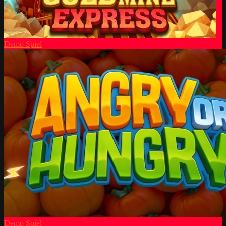
Demo Spiel
Demo Spiel