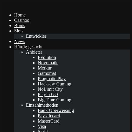
Home
Casinos
Bonis
Slots
Entwickler
News
Häufig gesucht
Anbieter
Evolution
Novomatic
Merkur
Gamomat
Pragmatic Play
Hacksaw Gaming
NoLimit City
Play’n GO
Big Time Gaming
Einzahlmethoden
Bank Überweisung
Paysafecard
MasterCard
Visa
Skrill