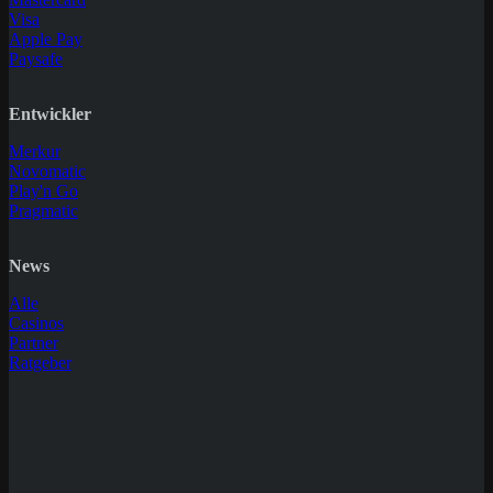
Visa
Apple Pay
Paysafe
Entwickler
Merkur
Novomatic
Play'n Go
Pragmatic
News
Alle
Casinos
Partner
Ratgeber