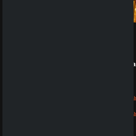
Review
QuickWin
Casino
Review
Betista
Casino
Review
Neueste
Kommenta
Alex
zu
Dazard
rami
zu
CryptoRus
Jens
zu
CryptoRush
200% bis
zu 2.500€
Silizi
zu