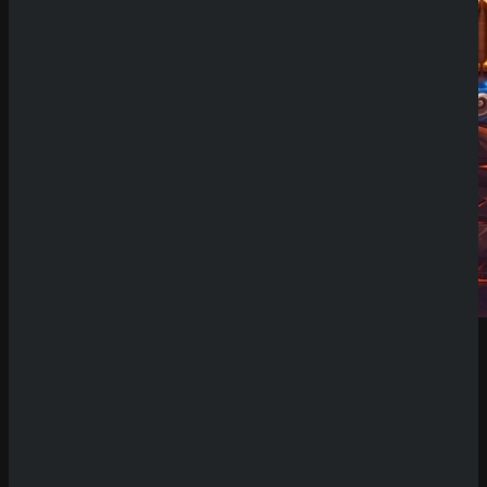
Demo Spiel
Willkommen auf unserer Plattform für Demo
Slots! Hier hast du die einzigartige Möglichkeit,
eine riesige Auswahl an Spielautomaten
kostenlos und ohne Risiko zu testen. Unsere
Seite bietet dir den Vorteil, die neuesten Slots