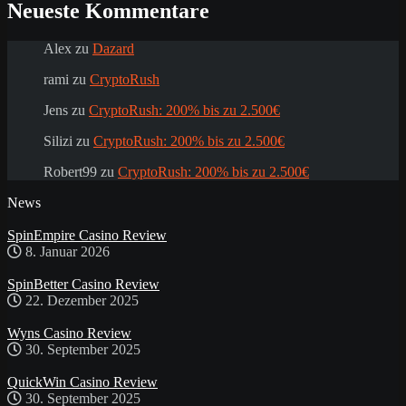
Neueste Kommentare
Alex
zu
Dazard
rami
zu
CryptoRush
Jens
zu
CryptoRush: 200% bis zu 2.500€
Silizi
zu
CryptoRush: 200% bis zu 2.500€
Robert99
zu
CryptoRush: 200% bis zu 2.500€
News
SpinEmpire Casino Review
8. Januar 2026
SpinBetter Casino Review
22. Dezember 2025
Wyns Casino Review
30. September 2025
QuickWin Casino Review
30. September 2025