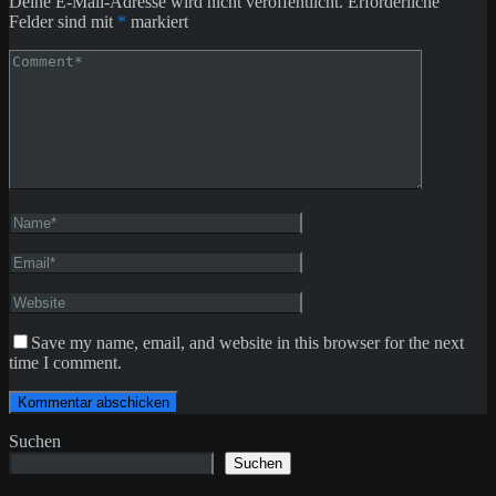
Deine E-Mail-Adresse wird nicht veröffentlicht.
Erforderliche
Felder sind mit
*
markiert
Save my name, email, and website in this browser for the next
time I comment.
Suchen
Suchen