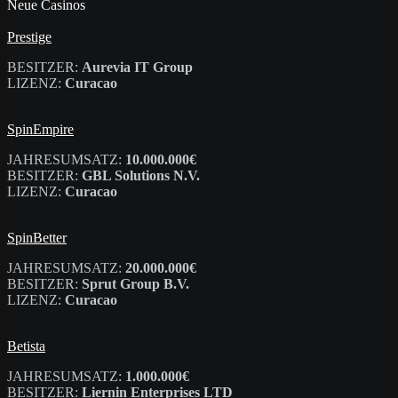
Neue Casinos
Prestige
BESITZER:
Aurevia IT Group
LIZENZ:
Curacao
SpinEmpire
JAHRESUMSATZ:
10.000.000€
BESITZER:
GBL Solutions N.V.
LIZENZ:
Curacao
SpinBetter
JAHRESUMSATZ:
20.000.000€
BESITZER:
Sprut Group B.V.
LIZENZ:
Curacao
Betista
JAHRESUMSATZ:
1.000.000€
BESITZER:
Liernin Enterprises LTD