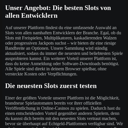
Unser Angebot: Die besten Slots von
allen Entwicklern
Auf unserer Plattform findest du eine umfassende Auswahl an
Slots von allen namhaften Entwicklern der Branche. Egal, ob du
Slots mit Freispielen, Multiplikatoren, kaskadierenden Walzen
oder progressiven Jackpots suchst – wir bieten dir eine riesige
Bandbreite an Optionen. Unsere Sammlung wird ständig
aktualisiert, sodass du immer die neuesten und beliebtesten Spiele
ausprobieren kannst. Ein weiterer Vorteil unserer Plattform ist,
dass du keine Anmeldung oder Software-Downloads benötigst.
Alle Spiele sind direkt in deinem Browser spielbar, ohne
versteckte Kosten oder Verpflichtungen.
Die neuesten Slots zuerst testen
Einer der größten Vorteile unserer Plattform ist die Möglichkeit,
brandneue Spielautomaten bereits vor ihrer offiziellen
Veröffentlichung in Online-Casinos zu spielen. Dadurch hast du
einen entscheidenden Vorteil gegenüber anderen Spielern, denn
du kannst dich bereits mit den neuesten Slots vertraut machen,
bevor sie überhaupt auf Echtgeld-Plattformen verfügbar sind. Wir