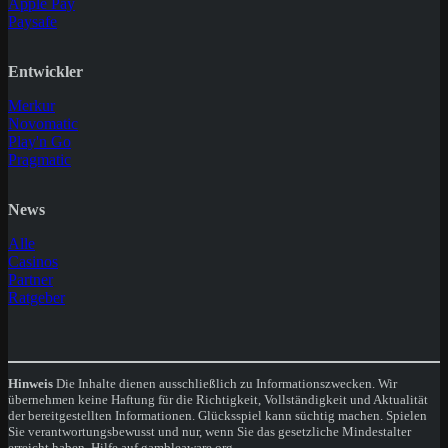
Apple Pay
Paysafe
Entwickler
Merkur
Novomatic
Play'n Go
Pragmatic
News
Alle
Casinos
Partner
Ratgeber
Hinweis
Die Inhalte dienen ausschließlich zu Informationszwecken. Wir
übernehmen keine Haftung für die Richtigkeit, Vollständigkeit und Aktualität
der bereitgestellten Informationen. Glücksspiel kann süchtig machen. Spielen
Sie verantwortungsbewusst und nur, wenn Sie das gesetzliche Mindestalter
erreicht haben. Hilfe auf gambleaware.org