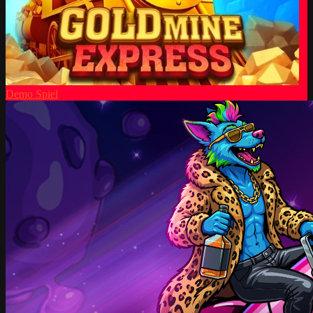
Demo Spiel