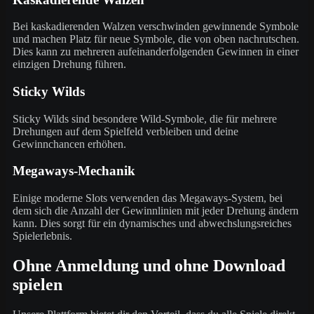
Bei kaskadierenden Walzen verschwinden gewinnende Symbole
und machen Platz für neue Symbole, die von oben nachrutschen.
Dies kann zu mehreren aufeinanderfolgenden Gewinnen in einer
einzigen Drehung führen.
Sticky Wilds
Sticky Wilds sind besondere Wild-Symbole, die für mehrere
Drehungen auf dem Spielfeld verbleiben und deine
Gewinnchancen erhöhen.
Megaways-Mechanik
Einige moderne Slots verwenden das Megaways-System, bei
dem sich die Anzahl der Gewinnlinien mit jeder Drehung ändern
kann. Dies sorgt für ein dynamisches und abwechslungsreiches
Spielerlebnis.
Ohne Anmeldung und ohne Download
spielen