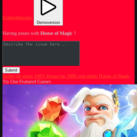
Echtgeldmodus
Demoversion
Having issues with
House of Magic
?
Submit
Sicher dir einen 100% Bonus bis 500€ und spiele House of Magic
Try Our Featured Games