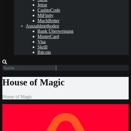
Jeton
CashtoCode
MiFinity
MuchBetter
Auszahlmethoden
Bank Überweisung
MasterCard
Visa
Skrill
Bitcoin
House of Magic
House of Magic