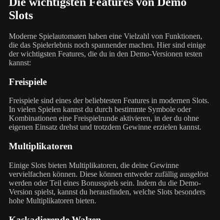
Die wichtigsten Features von Demo
Slots
Moderne Spielautomaten haben eine Vielzahl von Funktionen,
die das Spielerlebnis noch spannender machen. Hier sind einige
der wichtigsten Features, die du in den Demo-Versionen testen
kannst:
Freispiele
Freispiele sind eines der beliebtesten Features in modernen Slots.
In vielen Spielen kannst du durch bestimmte Symbole oder
Kombinationen eine Freispielrunde aktivieren, in der du ohne
eigenen Einsatz drehst und trotzdem Gewinne erzielen kannst.
Multiplikatoren
Einige Slots bieten Multiplikatoren, die deine Gewinne
vervielfachen können. Diese können entweder zufällig ausgelöst
werden oder Teil eines Bonusspiels sein. Indem du die Demo-
Version spielst, kannst du herausfinden, welche Slots besonders
hohe Multiplikatoren bieten.
Kaskadierende Walzen