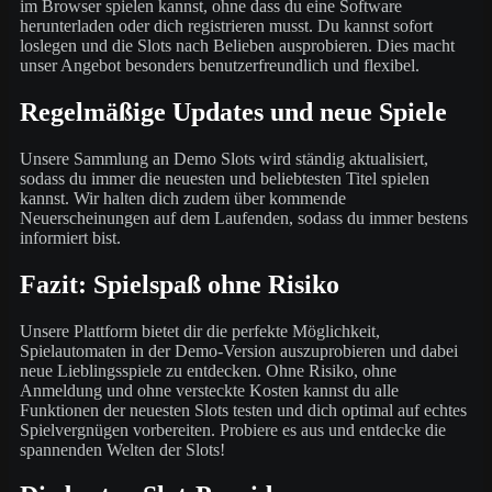
im Browser spielen kannst, ohne dass du eine Software
herunterladen oder dich registrieren musst. Du kannst sofort
loslegen und die Slots nach Belieben ausprobieren. Dies macht
unser Angebot besonders benutzerfreundlich und flexibel.
Regelmäßige Updates und neue Spiele
Unsere Sammlung an Demo Slots wird ständig aktualisiert,
sodass du immer die neuesten und beliebtesten Titel spielen
kannst. Wir halten dich zudem über kommende
Neuerscheinungen auf dem Laufenden, sodass du immer bestens
informiert bist.
Fazit: Spielspaß ohne Risiko
Unsere Plattform bietet dir die perfekte Möglichkeit,
Spielautomaten in der Demo-Version auszuprobieren und dabei
neue Lieblingsspiele zu entdecken. Ohne Risiko, ohne
Anmeldung und ohne versteckte Kosten kannst du alle
Funktionen der neuesten Slots testen und dich optimal auf echtes
Spielvergnügen vorbereiten. Probiere es aus und entdecke die
spannenden Welten der Slots!