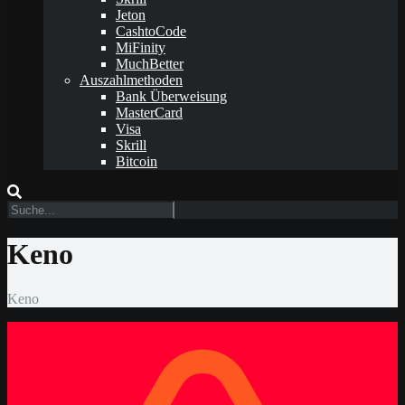
Jeton
CashtoCode
MiFinity
MuchBetter
Auszahlmethoden
Bank Überweisung
MasterCard
Visa
Skrill
Bitcoin
Keno
Keno