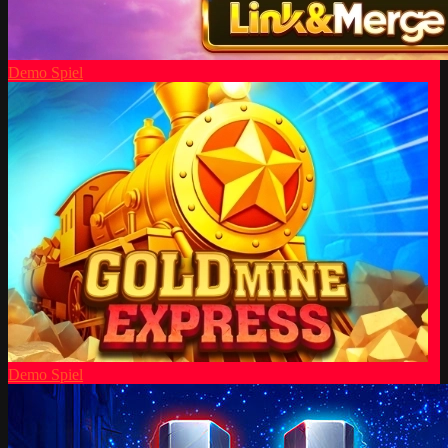
Demo Spiel
Demo Spiel