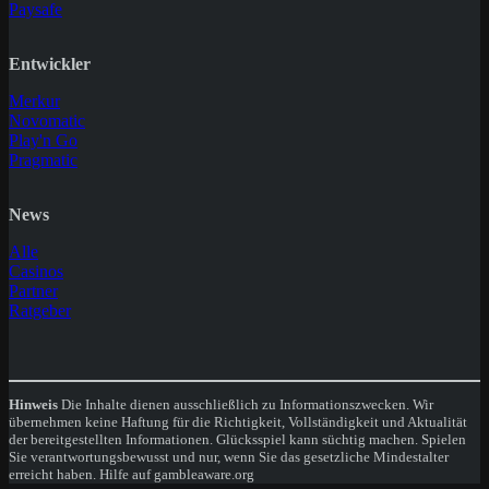
Paysafe
Entwickler
Merkur
Novomatic
Play'n Go
Pragmatic
News
Alle
Casinos
Partner
Ratgeber
Hinweis
Die Inhalte dienen ausschließlich zu Informationszwecken. Wir
übernehmen keine Haftung für die Richtigkeit, Vollständigkeit und Aktualität
der bereitgestellten Informationen. Glücksspiel kann süchtig machen. Spielen
Sie verantwortungsbewusst und nur, wenn Sie das gesetzliche Mindestalter
erreicht haben. Hilfe auf gambleaware.org