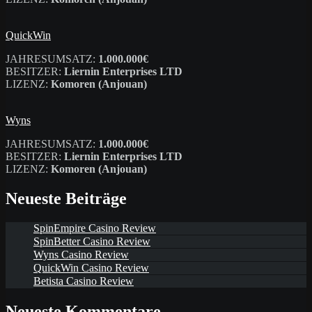
QuickWin
JAHRESUMSATZ:
1.000.000€
BESITZER:
Liernin Enterprises LTD
LIZENZ:
Komoren (Anjouan)
Wyns
JAHRESUMSATZ:
1.000.000€
BESITZER:
Liernin Enterprises LTD
LIZENZ:
Komoren (Anjouan)
Neueste Beiträge
SpinEmpire Casino Review
SpinBetter Casino Review
Wyns Casino Review
QuickWin Casino Review
Betista Casino Review
Neueste Kommentare