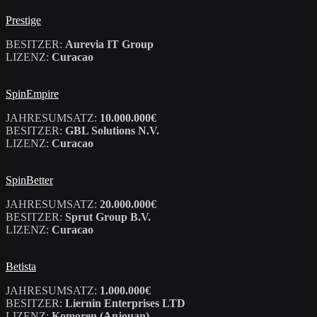
Prestige
BESITZER:
Aurevia IT Group
LIZENZ:
Curacao
SpinEmpire
JAHRESUMSATZ:
10.000.000€
BESITZER:
GBL Solutions N.V.
LIZENZ:
Curacao
SpinBetter
JAHRESUMSATZ:
20.000.000€
BESITZER:
Sprut Group B.V.
LIZENZ:
Curacao
Betista
JAHRESUMSATZ:
1.000.000€
BESITZER:
Liernin Enterprises LTD
LIZENZ:
Komoren (Anjouan)