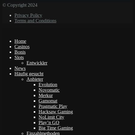
© Copyright 2024
Privacy Policy
Terms and Conditions
Home
Casinos
Bonis
Slots
Entwickler
News
Häufig gesucht
Anbieter
Evolution
Novomatic
Merkur
Gamomat
Pragmatic Play
Hacksaw Gaming
NoLimit City
Play’n GO
Big Time Gaming
Einzahlmethoden