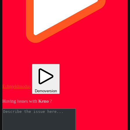
Echtgeldmodus
Demoversion
Having issues with
Keno
?