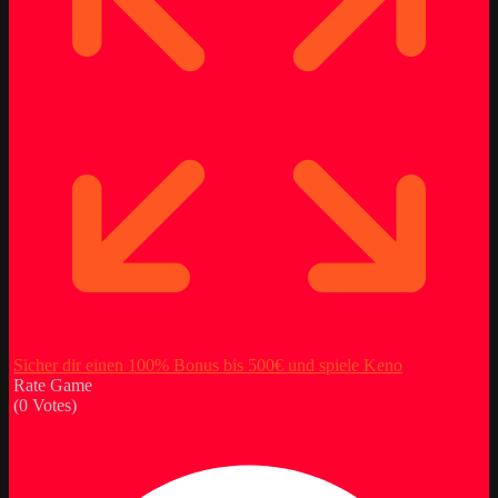
Sicher dir einen 100% Bonus bis 500€ und spiele Keno
Rate Game
(
0
Votes)