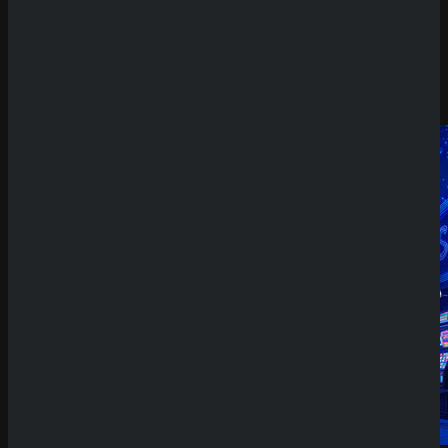
Demo Spiel