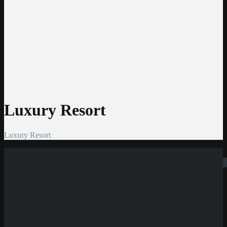
Jeton
CashtoCode
MiFinity
MuchBetter
Auszahlmethoden
Bank Überweisung
MasterCard
Visa
Skrill
Bitcoin
Luxury Resort
Luxury Resort
Suchen
Neue Casinos