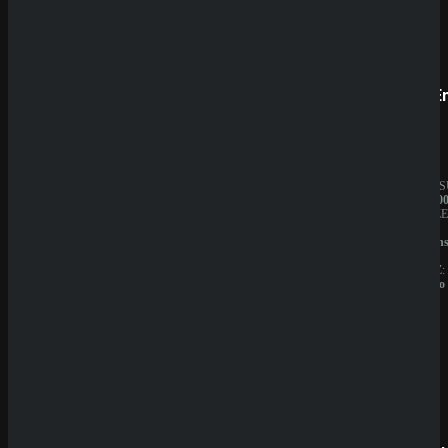
Prestige
SpinE
BESITZER:
JAHRES
Aurevia
10.000.0
IT
BESITZE
Group
GBL
LIZENZ:
Solution
Curacao
N.V.
LIZENZ:
Curacao