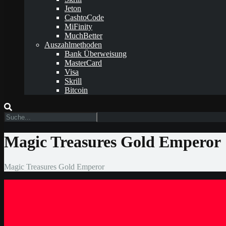
Jeton
CashtoCode
MiFinity
MuchBetter
Auszahlmethoden
Bank Überweisung
MasterCard
Visa
Skrill
Bitcoin
Magic Treasures Gold Emperor
Magic Treasures Gold Emperor