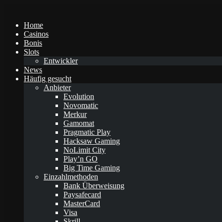
Home
Casinos
Bonis
Slots
Entwickler
News
Häufig gesucht
Anbieter
Evolution
Novomatic
Merkur
Gamomat
Pragmatic Play
Hacksaw Gaming
NoLimit City
Play’n GO
Big Time Gaming
Einzahlmethoden
Bank Überweisung
Paysafecard
MasterCard
Visa
Skrill