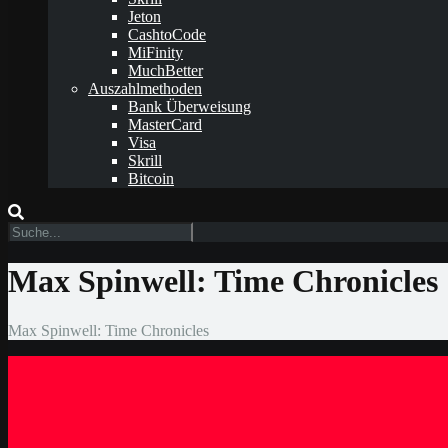
Jeton
CashtoCode
MiFinity
MuchBetter
Auszahlmethoden
Bank Überweisung
MasterCard
Visa
Skrill
Bitcoin
Max Spinwell: Time Chronicles
Max Spinwell: Time Chronicles