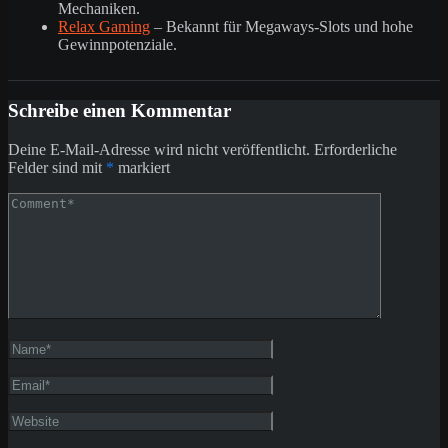
Mechaniken.
Relax Gaming
– Bekannt für Megaways-Slots und hohe
Gewinnpotenziale.
Schreibe einen Kommentar
Deine E-Mail-Adresse wird nicht veröffentlicht.
Erforderliche
Felder sind mit
*
markiert