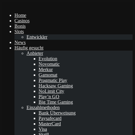
Home
Casinos
Bonis
Slots
Entwickler
News
Häufig gesucht
Anbieter
Evolution
Novomatic
Merkur
Gamomat
Pragmatic Play
Hacksaw Gaming
NoLimit City
Play’n GO
Big Time Gaming
Einzahlmethoden
Bank Überweisung
Paysafecard
MasterCard
Visa
Skrill