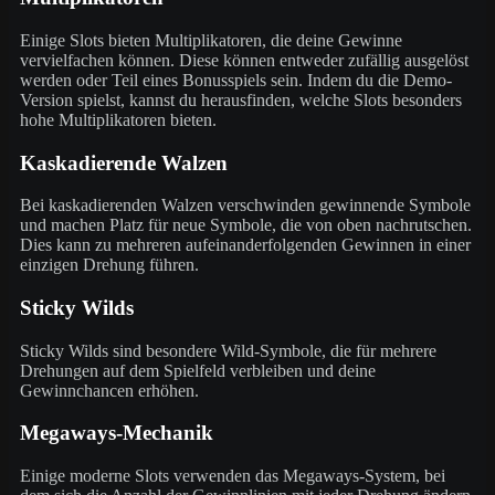
Einige Slots bieten Multiplikatoren, die deine Gewinne
vervielfachen können. Diese können entweder zufällig ausgelöst
werden oder Teil eines Bonusspiels sein. Indem du die Demo-
Version spielst, kannst du herausfinden, welche Slots besonders
hohe Multiplikatoren bieten.
Kaskadierende Walzen
Bei kaskadierenden Walzen verschwinden gewinnende Symbole
und machen Platz für neue Symbole, die von oben nachrutschen.
Dies kann zu mehreren aufeinanderfolgenden Gewinnen in einer
einzigen Drehung führen.
Sticky Wilds
Sticky Wilds sind besondere Wild-Symbole, die für mehrere
Drehungen auf dem Spielfeld verbleiben und deine
Gewinnchancen erhöhen.
Megaways-Mechanik
Einige moderne Slots verwenden das Megaways-System, bei