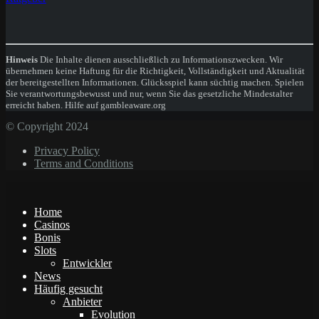
Hinweis
Die Inhalte dienen ausschließlich zu Informationszwecken. Wir
übernehmen keine Haftung für die Richtigkeit, Vollständigkeit und Aktualität
der bereitgestellten Informationen. Glücksspiel kann süchtig machen. Spielen
Sie verantwortungsbewusst und nur, wenn Sie das gesetzliche Mindestalter
erreicht haben. Hilfe auf gambleaware.org
© Copyright 2024
Privacy Policy
Terms and Conditions
Home
Casinos
Bonis
Slots
Entwickler
News
Häufig gesucht
Anbieter
Evolution