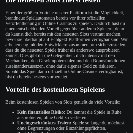
Die neuesten Slots zuerst testen
Einer der größten Vorteile unserer Plattform ist die Möglichkeit,
brandneue Spielautomaten bereits vor ihrer offiziellen
Veröffentlichung in Online-Casinos zu spielen. Dadurch hast du
einen entscheidenden Vorteil gegenüber anderen Spielern, denn
du kannst dich bereits mit den neuesten Slots vertraut machen,
bevor sie überhaupt auf Echtgeld-Plattformen verfügbar sind. Wir
arbeiten eng mit den Entwicklern zusammen, um sicherzustellen,
dass du die neuesten Spiele früher als anderswo ausprobieren
kannst. Dies gibt dir die Gelegenheit, dich intensiv mit den
Mechaniken, den Gewinnpotenzialen und den Bonusfunktionen
auseinanderzusetzen, ohne dafür eigenes Geld zu riskieren.
Sobald das Spiel dann offiziell in Online-Casinos verfügbar ist,
bist du bereits bestens vorbereitet.
Vorteile des kostenlosen Spielens
Beim kostenlosen Spielen von Slots genießt du viele Vorteile:
Kein finanzielles Risiko:
Du kannst die Spiele in Ruhe
ausprobieren, ohne Geld zu verlieren.
Uneingeschränktes Testen:
Spiele so lange du möchtest,
ohne Begrenzungen oder Einzahlungspflichten.