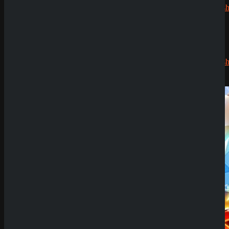
CryptoRush
200% bis
zu 2.500€
Robert99
zu
Submit
CryptoRush
Sicher dir einen 100% Bonus bis 500€ und spiele
200% bis
Rapunzel
zu 2.500€
Try Our Featured Games
News
SpinEmpire Casino
Review
8. Januar 2026
SpinBetter Casino
Review
22. Dezember
2025
Wyns Casino Revie
30. September
2025
QuickWin Casino
Review