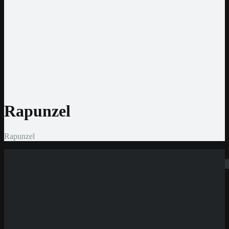
Jeton
CashtoCode
MiFinity
MuchBetter
Auszahlmethoden
Bank Überweisung
MasterCard
Visa
Skrill
Bitcoin
Rapunzel
Rapunzel
Suchen
Neue Casinos