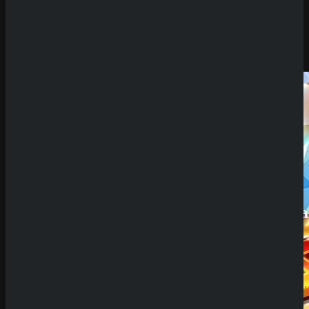
Review
SpinBetter
Submit
Casino
Sicher dir einen 100% Bonus bis 500€ und spiele
Review
Reel Wolf 3 Moons
Wyns
Try Our Featured Games
Casino
Review
QuickWin
Casino
Review
Betista
Casino
Review
Neueste
Kommenta
Alex
zu
Dazard
rami
zu
CryptoRus