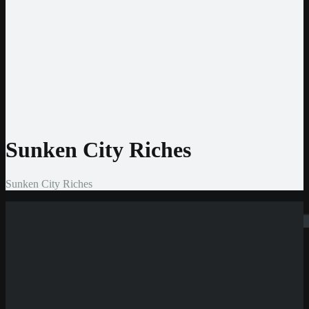
Jeton
CashtoCode
MiFinity
MuchBetter
Auszahlmethoden
Bank Überweisung
MasterCard
Visa
Skrill
Bitcoin
Sunken City Riches
Sunken City Riches
Suchen
Neue Casinos