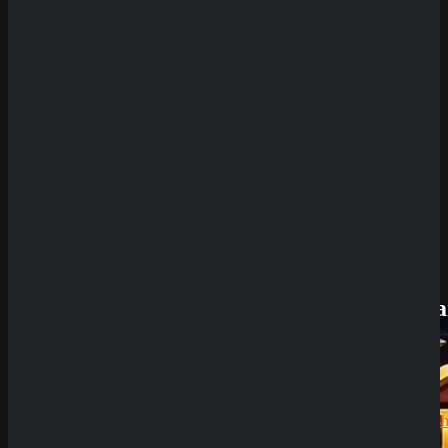
Review
SpinBetter
Casino
Echtgeldmodus
Review
Demoversion
Wyns
Casino
Having issues with
Sunken City Riches
?
Review
QuickWin
Casino
Review
Betista
Casino
Review
Submit
Sicher dir einen 100% Bonus bis 500€ und spiele
Neueste
Sunken City Riches
Try Our Featured Games
Kommenta
Alex
zu
Dazard
rami
zu
CryptoRus