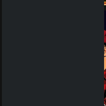
Demo Spiel