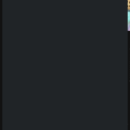
Neueste
Beiträge
SpinEmpir
e Casino