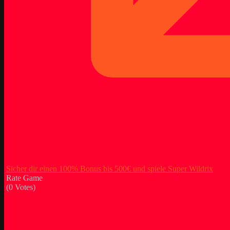
Sicher dir einen 100% Bonus bis 500€ und spiele Super Wildrix
Rate Game
(
0
Votes)