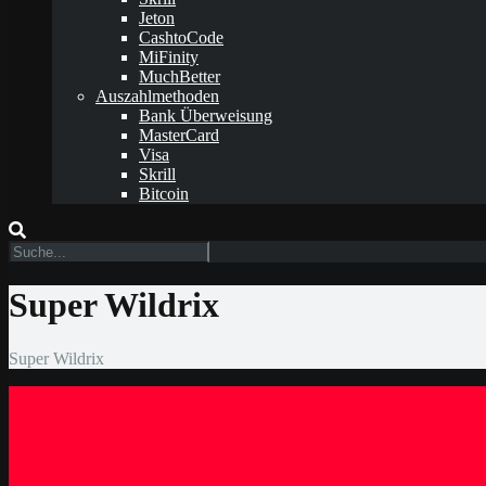
Jeton
CashtoCode
MiFinity
MuchBetter
Auszahlmethoden
Bank Überweisung
MasterCard
Visa
Skrill
Bitcoin
Super Wildrix
Super Wildrix