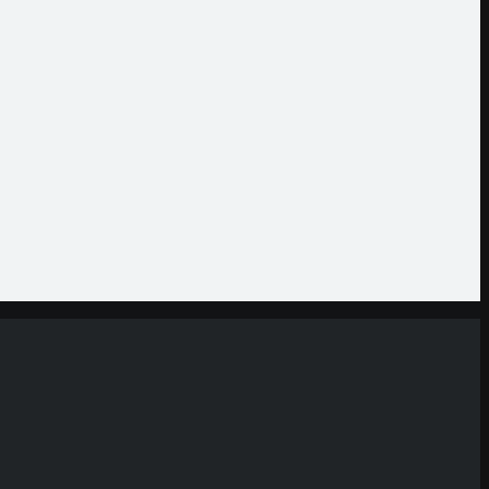
Suchen
Suchen
Neue Casinos
Prestige