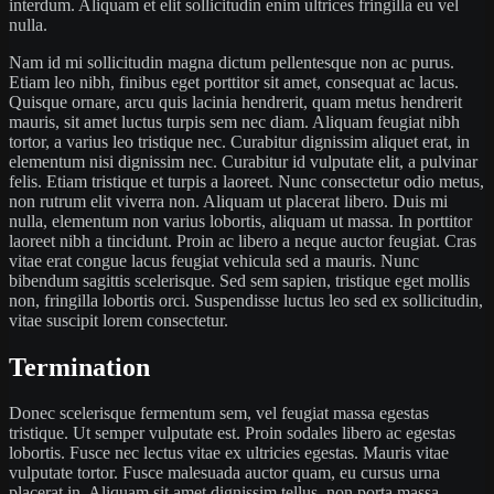
interdum. Aliquam et elit sollicitudin enim ultrices fringilla eu vel
nulla.
Nam id mi sollicitudin magna dictum pellentesque non ac purus.
Etiam leo nibh, finibus eget porttitor sit amet, consequat ac lacus.
Quisque ornare, arcu quis lacinia hendrerit, quam metus hendrerit
mauris, sit amet luctus turpis sem nec diam. Aliquam feugiat nibh
tortor, a varius leo tristique nec. Curabitur dignissim aliquet erat, in
elementum nisi dignissim nec. Curabitur id vulputate elit, a pulvinar
felis. Etiam tristique et turpis a laoreet. Nunc consectetur odio metus,
non rutrum elit viverra non. Aliquam ut placerat libero. Duis mi
nulla, elementum non varius lobortis, aliquam ut massa. In porttitor
laoreet nibh a tincidunt. Proin ac libero a neque auctor feugiat. Cras
vitae erat congue lacus feugiat vehicula sed a mauris. Nunc
bibendum sagittis scelerisque. Sed sem sapien, tristique eget mollis
non, fringilla lobortis orci. Suspendisse luctus leo sed ex sollicitudin,
vitae suscipit lorem consectetur.
Termination
Donec scelerisque fermentum sem, vel feugiat massa egestas
tristique. Ut semper vulputate est. Proin sodales libero ac egestas
lobortis. Fusce nec lectus vitae ex ultricies egestas. Mauris vitae
vulputate tortor. Fusce malesuada auctor quam, eu cursus urna
placerat in. Aliquam sit amet dignissim tellus, non porta massa.