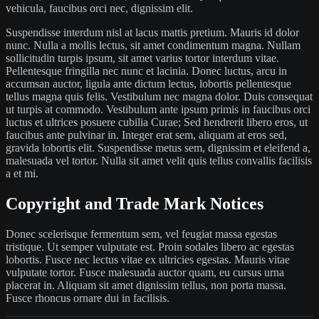
vehicula, faucibus orci nec, dignissim elit.
Suspendisse interdum nisl at lacus mattis pretium. Mauris id dolor
nunc. Nulla a mollis lectus, sit amet condimentum magna. Nullam
sollicitudin turpis ipsum, sit amet varius tortor interdum vitae.
Pellentesque fringilla nec nunc et lacinia. Donec luctus, arcu in
accumsan auctor, ligula ante dictum lectus, lobortis pellentesque
tellus magna quis felis. Vestibulum nec magna dolor. Duis consequat
ut turpis at commodo. Vestibulum ante ipsum primis in faucibus orci
luctus et ultrices posuere cubilia Curae; Sed hendrerit libero eros, ut
faucibus ante pulvinar in. Integer erat sem, aliquam at eros sed,
gravida lobortis elit. Suspendisse metus sem, dignissim et eleifend a,
malesuada vel tortor. Nulla sit amet velit quis tellus convallis facilisis
a et mi.
Copyright and Trade Mark Notices
Donec scelerisque fermentum sem, vel feugiat massa egestas
tristique. Ut semper vulputate est. Proin sodales libero ac egestas
lobortis. Fusce nec lectus vitae ex ultricies egestas. Mauris vitae
vulputate tortor. Fusce malesuada auctor quam, eu cursus urna
placerat in. Aliquam sit amet dignissim tellus, non porta massa.
Fusce rhoncus ornare dui in facilisis.