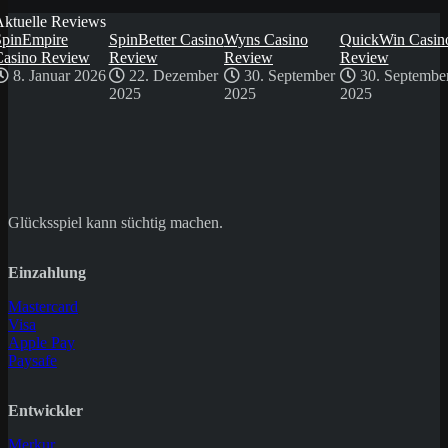
Aktuelle Reviews
SpinEmpire
SpinBetter Casino
Wyns Casino
QuickWin Casin
Casino Review
Review
Review
Review
8. Januar 2026
22. Dezember
30. September
30. Septembe
2025
2025
2025
Glücksspiel kann süchtig machen.
Einzahlung
Mastercard
Visa
Apple Pay
Paysafe
Entwickler
Merkur