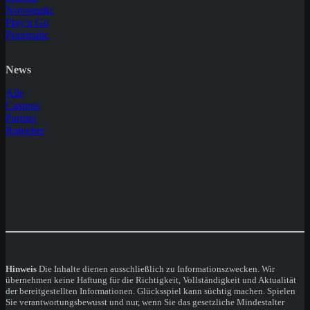
Novomatic
Play'n Go
Pragmatic
News
Alle
Casinos
Partner
Ratgeber
Hinweis
Die Inhalte dienen ausschließlich zu Informationszwecken. Wir
übernehmen keine Haftung für die Richtigkeit, Vollständigkeit und Aktualität
der bereitgestellten Informationen. Glücksspiel kann süchtig machen. Spielen
Sie verantwortungsbewusst und nur, wenn Sie das gesetzliche Mindestalter