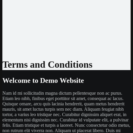
Jeton
CashtoCode
MiFinity
MuchBetter
Auszahlmethoden
Bank Überweisung
MasterCard
Visa
Skrill
Bitcoin
Terms and Conditions
Welcome to Demo Website
Nam id mi sollicitudin magna dictum pellentesque non ac purus.
Etiam leo nibh, finibus eget porttitor sit amet, consequat ac lacus.
Quisque ornare, arcu quis lacinia hendrerit, quam metus hendrerit
mauris, sit amet luctus turpis sem nec diam. Aliquam feugiat nibh
tortor, a varius leo tristique nec. Curabitur dignissim aliquet erat, in
elementum nisi dignissim nec. Curabitur id vulputate elit, a pulvinar
felis. Etiam tristique et turpis a laoreet. Nunc consectetur odio metus,
non rutrum elit viverra non. Aliquam ut placerat libero. Duis mi