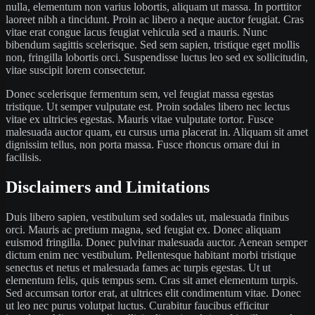
nulla, elementum non varius lobortis, aliquam ut massa. In porttitor
laoreet nibh a tincidunt. Proin ac libero a neque auctor feugiat. Cras
vitae erat congue lacus feugiat vehicula sed a mauris. Nunc
bibendum sagittis scelerisque. Sed sem sapien, tristique eget mollis
non, fringilla lobortis orci. Suspendisse luctus leo sed ex sollicitudin,
vitae suscipit lorem consectetur.
Donec scelerisque fermentum sem, vel feugiat massa egestas
tristique. Ut semper vulputate est. Proin sodales libero nec lectus
vitae ex ultricies egestas. Mauris vitae vulputate tortor. Fusce
malesuada auctor quam, eu cursus urna placerat in. Aliquam sit amet
dignissim tellus, non porta massa. Fusce rhoncus ornare dui in
facilisis.
Disclaimers and Limitations
Duis libero sapien, vestibulum sed sodales ut, malesuada finibus
orci. Mauris ac pretium magna, sed feugiat ex. Donec aliquam
euismod fringilla. Donec pulvinar malesuada auctor. Aenean semper
dictum enim nec vestibulum. Pellentesque habitant morbi tristique
senectus et netus et malesuada fames ac turpis egestas. Ut ut
elementum felis, quis tempus sem. Cras sit amet elementum turpis.
Sed accumsan tortor erat, at ultrices elit condimentum vitae. Donec
ut leo nec purus volutpat luctus. Curabitur faucibus efficitur