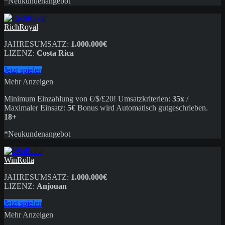
*Neukundenangebot
RichRoyal
JAHRESUMSATZ:
1.000.000€
LIZENZ:
Costa Rica
Jetzt spielen
Mehr Anzeigen
Minimum Einzahlung von €/$/£20! Umsatzkriterien:
35x
/
Maximaler Einsatz:
5€
Bonus wird Automatisch gutgeschrieben.
18+
*Neukundenangebot
WinRolla
JAHRESUMSATZ:
1.000.000€
LIZENZ:
Anjouan
Jetzt spielen
Mehr Anzeigen