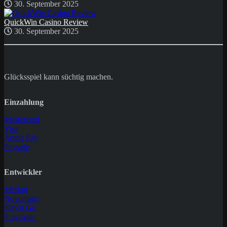
30. September 2025
QuickWin Casino Review
30. September 2025
Glücksspiel kann süchtig machen.
Einzahlung
Mastercard
Visa
Apple Pay
Paysafe
Entwickler
Merkur
Novomatic
Play'n Go
Pragmatic