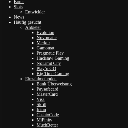
Bonis
Slots
Entwickler
News
Häufig gesucht
Anbieter
Evolution
Novomatic
Merkur
Gamomat
Pragmatic Play
Hacksaw Gaming
NoLimit City
Play’n GO
Big Time Gaming
Einzahlmethoden
Bank Überweisung
Paysafecard
MasterCard
Visa
Skrill
Jeton
CashtoCode
MiFinity
MuchBetter