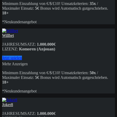
Minimum Einzahlung von €/$/£10! Umsatzkriterien:
35x
/
Maximaler Einsatz:
5€
Bonus wird Automatisch gutgeschrieben.
18+
*Neukundenangebot
Willbet
JAHRESUMSATZ:
1.000.000€
LIZENZ:
Komoren (Anjouan)
Jetzt spielen
Mehr Anzeigen
Minimum Einzahlung von €/$/£10! Umsatzkriterien:
50x
/
Maximaler Einsatz:
5€
Bonus wird Automatisch gutgeschrieben.
18+
*Neukundenangebot
Joker8
JAHRESUMSATZ:
1.000.000€