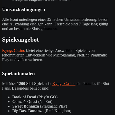
Umsatzbedingungen
Alle Boni unterliegen einer 35-fachen Umsatzanforderung, bevor
eine Auszahlung erfolgen kann. Freispiele sind 7 Tage lang gültig
und an bestimmte Slots gebunden.
Spieleangebot
Kyngs Casino
bietet eine riesige Auswahl an Spielen von
renommierten Entwicklern wie Microgaming, NetEnt, Pragmatic
Play und vielen weiteren.
Spielautomaten
Mit über
1200 Slot-Spielen
ist
Kyngs Casino
ein Paradies für Slot-
Fans. Besonders beliebt sind:
Book of Dead
(Play’n GO)
Gonzo’s Quest
(NetEnt)
Sweet Bonanza
(Pragmatic Play)
Big Bass Bonanza
(Reel Kingdom)