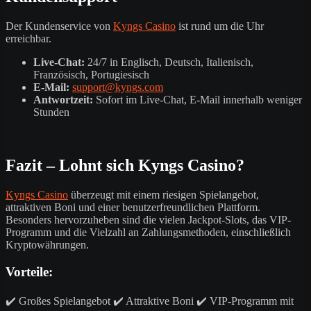
Der Kundenservice von
Kyngs Casino
ist rund um die Uhr
erreichbar.
Live-Chat:
24/7 in Englisch, Deutsch, Italienisch,
Französisch, Portugiesisch
E-Mail:
support@kyngs.com
Antwortzeit:
Sofort im Live-Chat, E-Mail innerhalb weniger
Stunden
Fazit – Lohnt sich Kyngs Casino?
Kyngs Casino
überzeugt mit einem riesigen Spielangebot,
attraktiven Boni und einer benutzerfreundlichen Plattform.
Besonders hervorzuheben sind die vielen Jackpot-Slots, das VIP-
Programm und die Vielzahl an Zahlungsmethoden, einschließlich
Kryptowährungen.
Vorteile:
✔️ Großes Spielangebot ✔️ Attraktive Boni ✔️ VIP-Programm mit