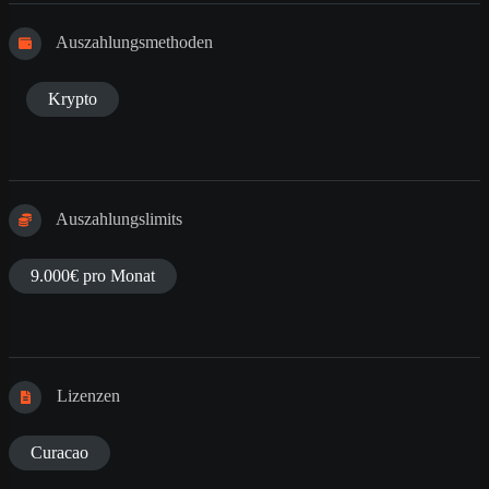
Auszahlungsmethoden
Krypto
Auszahlungslimits
9.000€ pro Monat
Lizenzen
Curacao