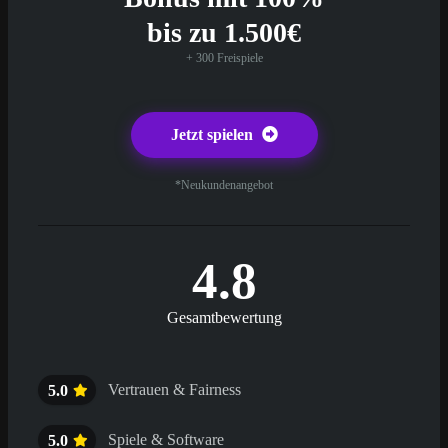
bis zu 1.500€
+ 300 Freispiele
Jetzt spielen
*Neukundenangebot
4.8
Gesamtbewertung
Vertrauen & Fairness
5.0
Spiele & Software
5.0