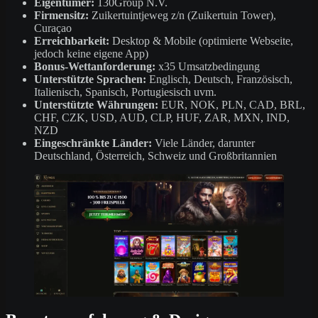
Eigentümer:
130Group N.V.
Firmensitz:
Zuikertuintjeweg z/n (Zuikertuin Tower),
Curaçao
Erreichbarkeit:
Desktop & Mobile (optimierte Webseite,
jedoch keine eigene App)
Bonus-Wettanforderung:
x35 Umsatzbedingung
Unterstützte Sprachen:
Englisch, Deutsch, Französisch,
Italienisch, Spanisch, Portugiesisch uvm.
Unterstützte Währungen:
EUR, NOK, PLN, CAD, BRL,
CHF, CZK, USD, AUD, CLP, HUF, ZAR, MXN, IND,
NZD
Eingeschränkte Länder:
Viele Länder, darunter
Deutschland, Österreich, Schweiz und Großbritannien