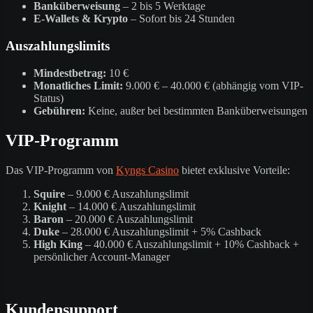
Banküberweisung
– 2 bis 5 Werktage
E-Wallets & Krypto
– Sofort bis 24 Stunden
Auszahlungslimits
Mindestbetrag:
10 €
Monatliches Limit:
9.000 € – 40.000 € (abhängig vom VIP-
Status)
Gebühren:
Keine, außer bei bestimmten Banküberweisungen
VIP-Programm
Das VIP-Programm von
Kyngs Casino
bietet exklusive Vorteile:
Squire
– 9.000 € Auszahlungslimit
Knight
– 14.000 € Auszahlungslimit
Baron
– 20.000 € Auszahlungslimit
Duke
– 28.000 € Auszahlungslimit + 5% Cashback
High King
– 40.000 € Auszahlungslimit + 10% Cashback +
persönlicher Account-Manager
Kundensupport