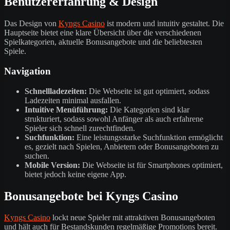
Benutzererfahrung & Design
Das Design von
Kyngs Casino
ist modern und intuitiv gestaltet. Die
Hauptseite bietet eine klare Übersicht über die verschiedenen
Spielkategorien, aktuelle Bonusangebote und die beliebtesten
Spiele.
Navigation
Schnellladezeiten:
Die Webseite ist gut optimiert, sodass
Ladezeiten minimal ausfallen.
Intuitive Menüführung:
Die Kategorien sind klar
strukturiert, sodass sowohl Anfänger als auch erfahrene
Spieler sich schnell zurechtfinden.
Suchfunktion:
Eine leistungsstarke Suchfunktion ermöglicht
es, gezielt nach Spielen, Anbietern oder Bonusangeboten zu
suchen.
Mobile Version:
Die Webseite ist für Smartphones optimiert,
bietet jedoch keine eigene App.
Bonusangebote bei Kyngs Casino
Kyngs Casino
lockt neue Spieler mit attraktiven Bonusangeboten
und hält auch für Bestandskunden regelmäßige Promotions bereit.