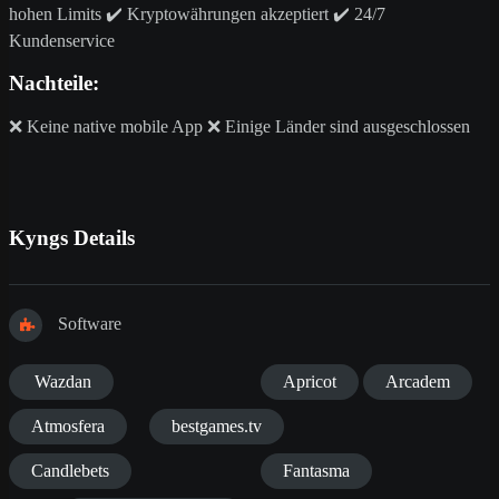
hohen Limits ✔️ Kryptowährungen akzeptiert ✔️ 24/7
Kundenservice
Nachteile:
❌ Keine native mobile App ❌ Einige Länder sind ausgeschlossen
Kyngs Details
Software
Wazdan
Apricot
Arcadem
Atmosfera
bestgames.tv
Candlebets
Fantasma