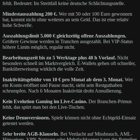
fehlt. Bedeutet: Im Streitfall keine deutsche Schlichtungsstelle.
Mindestauszahlung 200 €.
Wer mit 50 oder 100 Euro gewonnen
hat, kommt nicht ohne weiteres an sein Geld. Das ist eine relativ
hohe Schwelle.
Auszahlungslimit 5.000 € gleichzeitig offene Auszahlungen.
Größere Gewinne werden in Tranchen ausgezahlt. Bei VIP-Status
höhere Limits möglich, regulär nicht.
Bearbeitungszeit bis zu 5 Werktage plus 48 h Vorlauf.
Nicht
besonders schnell im Marktvergleich. E-Wallets gehen oft schneller,
Banküberweisung wirklich die volle Zeit.
Inaktivitätsgebühr von 10 € pro Monat ab dem 3. Monat.
Wer
ein Konto eröffnet und Pause macht, sieht sein Restguthaben
schrumpfen. Nach 6 Monaten Inaktivität droht Annullierung.
Kein Evolution Gaming im Live-Casino.
Der Branchen-Primus
fehlt, das spürt man bei den Live-Tischen.
Keine Demoversionen.
Spiele können nicht ohne Echtgeld-Einsatz
getestet werden.
Sehr breite AGB-Klauseln.
Bei Verdacht auf Missbrauch, AML-
Hinweisen, VPN-Nutzung oder Mehrfachkonten kann der Betreiber