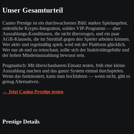
Unser Gesamturteil
Casino Prestige ist ein durchwachsenes Bild: starkes Spielangebot,
ordentliche Krypto-Integration, solides VIP-Programm — aber
Auszahlungs-Konditionen, die nicht überzeugen, und ein paar
AGB-Klauseln, die im Streitfall gegen den Spieler arbeiten können.
Wer aktiv und regelmäßig spielt, wird mit der Plattform glücklich.
Wer nur ab und zu reinschaut, sollte sich der Inaktivitätsgebühr und
der hohen Mindestauszahlung bewusst sein.
Pragmatisch: Mit überschaubarem Einsatz testen, früh eine kleine
Auszahlung machen und das ganze System einmal durchspielen.
Wenn das funktioniert, kann man hochfahren — wenn nicht, gibt es
genug Alternativen.
→ Jetzt Casino Prestige testen
Prestige Details