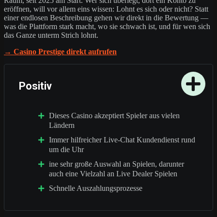
Raum, seit 2025 am Start. Wer sich überlegt, dort ein Konto zu
eröffnen, will vor allem eins wissen: Lohnt es sich oder nicht? Statt
einer endlosen Beschreibung gehen wir direkt in die Bewertung —
was die Plattform stark macht, wo sie schwach ist, und für wen sich
das Ganze unterm Strich lohnt.
→ Casino Prestige direkt aufrufen
Positiv
Dieses Casino akzeptiert Spieler aus vielen
Ländern
Immer hilfreicher Live-Chat Kundendienst rund
um die Uhr
ine sehr große Auswahl an Spielen, darunter
auch eine Vielzahl an Live Dealer Spielen
Schnelle Auszahlungsprozesse