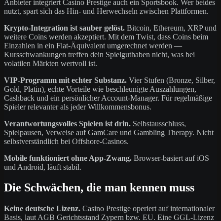
Anbieter integriert Casino Prestige auch ein Sportsbook. Wer beides
nutzt, spart sich das Hin- und Herwechseln zwischen Plattformen.
Krypto-Integration ist sauber gelöst.
Bitcoin, Ethereum, XRP und
weitere Coins werden akzeptiert. Mit dem Twist, dass Coins beim
Einzahlen in ein Fiat-Äquivalent umgerechnet werden —
Kursschwankungen treffen dein Spielguthaben nicht, was bei
volatilen Märkten wertvoll ist.
VIP-Programm mit echter Substanz.
Vier Stufen (Bronze, Silber,
Gold, Platin), echte Vorteile wie beschleunigte Auszahlungen,
Cashback und ein persönlicher Account-Manager. Für regelmäßige
Spieler relevanter als jeder Willkommensbonus.
Verantwortungsvolles Spielen ist drin.
Selbstausschluss,
Spielpausen, Verweise auf GamCare und Gambling Therapy. Nicht
selbstverständlich bei Offshore-Casinos.
Mobile funktioniert ohne App-Zwang.
Browser-basiert auf iOS
und Android, läuft stabil.
Die Schwächen, die man kennen muss
Keine deutsche Lizenz.
Casino Prestige operiert auf internationaler
Basis, laut AGB Gerichtsstand Zypern bzw. EU. Eine GGL-Lizenz