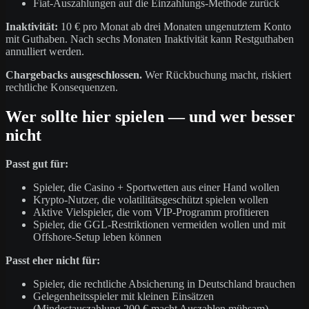
Fiat-Auszahlungen auf die Einzahlungs-Methode zurück
Inaktivität:
10 € pro Monat ab drei Monaten ungenutztem Konto
mit Guthaben. Nach sechs Monaten Inaktivität kann Restguthaben
annulliert werden.
Chargebacks ausgeschlossen.
Wer Rückbuchung macht, riskiert
rechtliche Konsequenzen.
Wer sollte hier spielen — und wer besser
nicht
Passt gut für:
Spieler, die Casino + Sportwetten aus einer Hand wollen
Krypto-Nutzer, die volatilitätsgeschützt spielen wollen
Aktive Vielspieler, die vom VIP-Programm profitieren
Spieler, die GGL-Restriktionen vermeiden wollen und mit
Offshore-Setup leben können
Passt eher nicht für:
Spieler, die rechtliche Absicherung in Deutschland brauchen
Gelegenheitsspieler mit kleinen Einsätzen
(Mindestauszahlung 200 € macht Auszahlen mühsam)