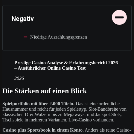
Negativ
Niedrige Auszahlungsgrenzen
Prestige Casino Analyse & Erfahrungsbericht 2026
– Ausführlicher Online Casino Test
2026
Die Stärken auf einen Blick
Spielportfolio mit über 2.000 Titeln.
Das ist eine ordentliche
Hausnummer und reicht für jeden Spielertyp. Slot-Bandbreite von
klassischen Drei-Walzern bis zu Megaways- und Jackpot-Slots,
Tischspiele in mehreren Varianten, Live-Casino vorhanden.
Casino plus Sportsbook in einem Konto.
Anders als reine Casino-