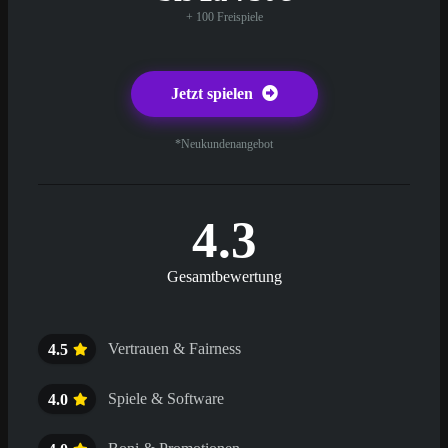
+ 100 Freispiele
Jetzt spielen
*Neukundenangebot
4.3
Gesamtbewertung
Vertrauen & Fairness
4.5
Spiele & Software
4.0