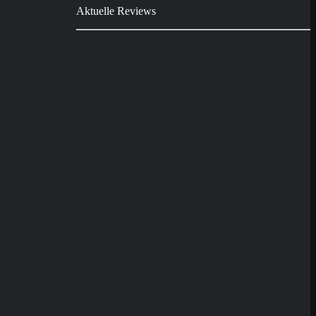
Aktuelle Reviews