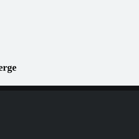
Jeton
CashtoCode
MiFinity
MuchBetter
zahlmethoden
Bank Überweisung
MasterCard
Visa
Skrill
Bitcoin
erge