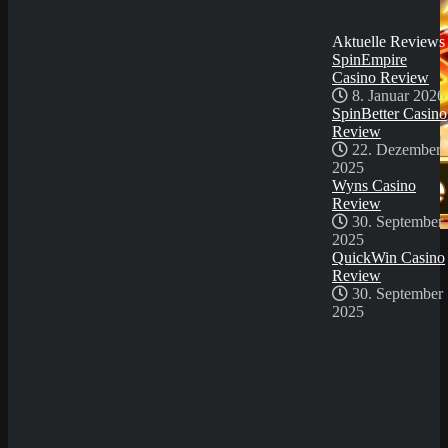
30. September
2025
Aktuelle Reviews
SpinEmpire
Casino Review
8. Januar 2026
SpinBetter Casino
Review
22. Dezember
2025
Wyns Casino
Review
30. September
2025
Demo Spiel
QuickWin Casino
Review
30. September
2025