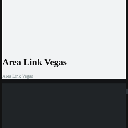
Jeton
CashtoCode
MiFinity
MuchBetter
Auszahlmethoden
Bank Überweisung
MasterCard
Visa
Skrill
Bitcoin
Area Link Vegas
Area Link Vegas
Suchen
Neue Casinos