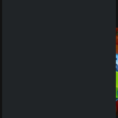
Demo Spiel