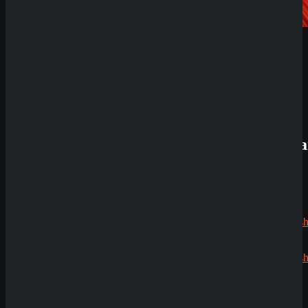
Review
QuickWin
Casino
Review
Betista
Casino
Review
Neueste
Kommenta
Alex
zu
Dazard
rami
zu
CryptoRus
Jens
zu
CryptoRush
200% bis
zu 2.500€
Silizi
zu