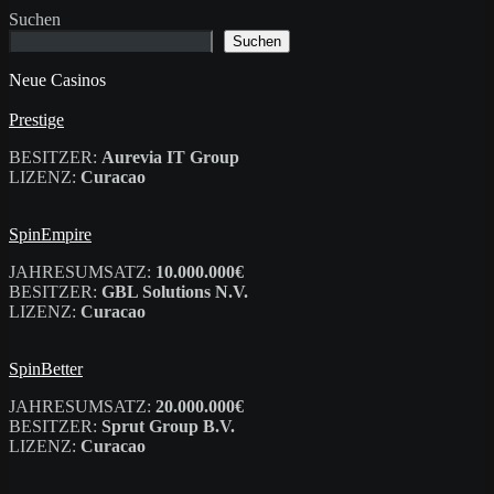
Suchen
Suchen
Neue Casinos
Prestige
BESITZER:
Aurevia IT Group
LIZENZ:
Curacao
SpinEmpire
JAHRESUMSATZ:
10.000.000€
BESITZER:
GBL Solutions N.V.
LIZENZ:
Curacao
SpinBetter
JAHRESUMSATZ:
20.000.000€
BESITZER:
Sprut Group B.V.
LIZENZ:
Curacao