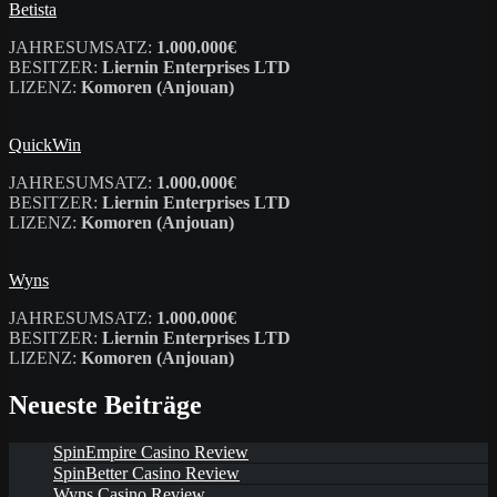
Betista
JAHRESUMSATZ:
1.000.000€
BESITZER:
Liernin Enterprises LTD
LIZENZ:
Komoren (Anjouan)
QuickWin
JAHRESUMSATZ:
1.000.000€
BESITZER:
Liernin Enterprises LTD
LIZENZ:
Komoren (Anjouan)
Wyns
JAHRESUMSATZ:
1.000.000€
BESITZER:
Liernin Enterprises LTD
LIZENZ:
Komoren (Anjouan)
Neueste Beiträge
SpinEmpire Casino Review
SpinBetter Casino Review
Wyns Casino Review