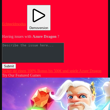
Echtgeldmodus
Demoversion
Having issues with
Azure Dragon
?
Submit
Sicher dir einen 100% Bonus bis 500€ und spiele Azure Dragon
Try Our Featured Games