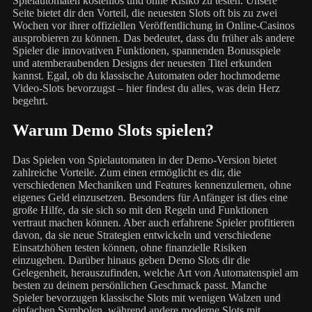
Spielautomaten kostenlos und ohne Risiko zu testen. Unsere
Seite bietet dir den Vorteil, die neuesten Slots oft bis zu zwei
Wochen vor ihrer offiziellen Veröffentlichung in Online-Casinos
ausprobieren zu können. Das bedeutet, dass du früher als andere
Spieler die innovativen Funktionen, spannenden Bonusspiele
und atemberaubenden Designs der neuesten Titel erkunden
kannst. Egal, ob du klassische Automaten oder hochmoderne
Video-Slots bevorzugst – hier findest du alles, was dein Herz
begehrt.
Warum Demo Slots spielen?
Das Spielen von Spielautomaten in der Demo-Version bietet
zahlreiche Vorteile. Zum einen ermöglicht es dir, die
verschiedenen Mechaniken und Features kennenzulernen, ohne
eigenes Geld einzusetzen. Besonders für Anfänger ist dies eine
große Hilfe, da sie sich so mit den Regeln und Funktionen
vertraut machen können. Aber auch erfahrene Spieler profitieren
davon, da sie neue Strategien entwickeln und verschiedene
Einsatzhöhen testen können, ohne finanzielle Risiken
einzugehen. Darüber hinaus geben Demo Slots dir die
Gelegenheit, herauszufinden, welche Art von Automatenspiel am
besten zu deinem persönlichen Geschmack passt. Manche
Spieler bevorzugen klassische Slots mit wenigen Walzen und
einfachen Symbolen, während andere moderne Slots mit