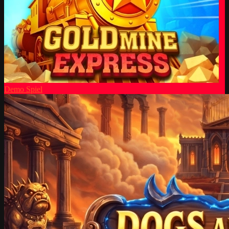
Demo Spiel