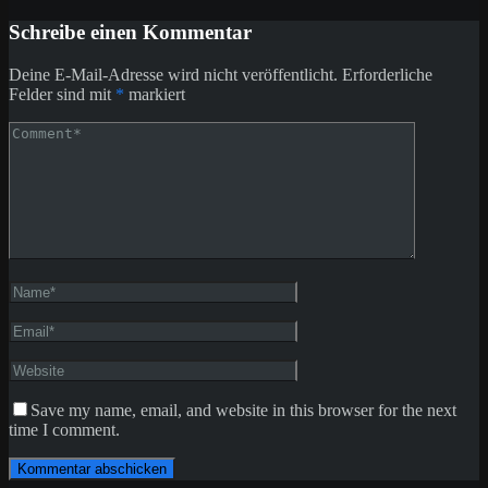
Schreibe einen Kommentar
Deine E-Mail-Adresse wird nicht veröffentlicht.
Erforderliche
Felder sind mit
*
markiert
Save my name, email, and website in this browser for the next
time I comment.