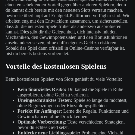
einen entscheidenden Vorteil gegenüber anderen Spielern, denn
du kannst dich bereits mit den neuesten Slots vertraut machen,
bevor sie überhaupt auf Echtgeld-Plattformen verfügbar sind. Wir
arbeiten eng mit den Entwicklern zusammen, um sicherzustellen,
dass du die neuesten Spiele früher als anderswo ausprobieren
kannst. Dies gibt dir die Gelegenheit, dich intensiv mit den
Mechaniken, den Gewinnpotenzialen und den Bonusfunktionen
auseinanderzusetzen, ohne dafür eigenes Geld zu riskieren.
Sobald das Spiel dann offiziell in Online-Casinos verfügbar ist,
bist du bereits bestens vorbereitet.
Vorteile des kostenlosen Spielens
Beim kostenlosen Spielen von Slots genießt du viele Vorteile:
Kein finanzielles Risiko:
Du kannst die Spiele in Ruhe
ausprobieren, ohne Geld zu verlieren.
Uneingeschränktes Testen:
Spiele so lange du möchtest,
ohne Begrenzungen oder Einzahlungspflichten.
Perfekt für Anfänger:
Lerne die Regeln, Funktionen und
Gewinnchancen ohne Druck kennen.
Optimale Vorbereitung:
Teste verschiedene Strategien,
bevor du echtes Geld setzt.
Entdecke neue Lieblingsspiele:
Probiere eine Vielzahl