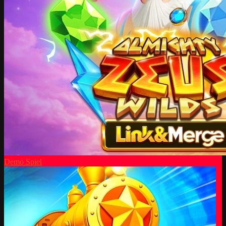
Demo Spiel