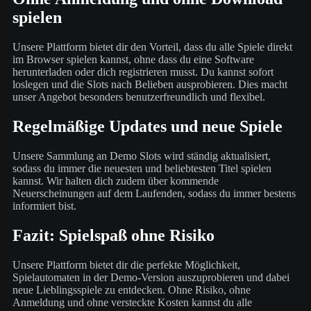
spielen
Unsere Plattform bietet dir den Vorteil, dass du alle Spiele direkt
im Browser spielen kannst, ohne dass du eine Software
herunterladen oder dich registrieren musst. Du kannst sofort
loslegen und die Slots nach Belieben ausprobieren. Dies macht
unser Angebot besonders benutzerfreundlich und flexibel.
Regelmäßige Updates und neue Spiele
Unsere Sammlung an Demo Slots wird ständig aktualisiert,
sodass du immer die neuesten und beliebtesten Titel spielen
kannst. Wir halten dich zudem über kommende
Neuerscheinungen auf dem Laufenden, sodass du immer bestens
informiert bist.
Fazit: Spielspaß ohne Risiko
Unsere Plattform bietet dir die perfekte Möglichkeit,
Spielautomaten in der Demo-Version auszuprobieren und dabei
neue Lieblingsspiele zu entdecken. Ohne Risiko, ohne
Anmeldung und ohne versteckte Kosten kannst du alle