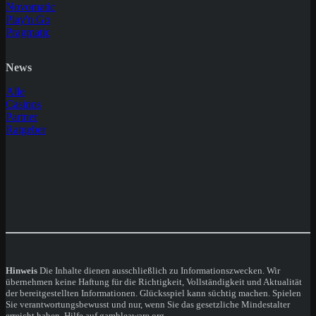
Novomatic
Play'n Go
Pragmatic
News
Alle
Casinos
Partner
Ratgeber
Hinweis
Die Inhalte dienen ausschließlich zu Informationszwecken. Wir
übernehmen keine Haftung für die Richtigkeit, Vollständigkeit und Aktualität
der bereitgestellten Informationen. Glücksspiel kann süchtig machen. Spielen
Sie verantwortungsbewusst und nur, wenn Sie das gesetzliche Mindestalter
erreicht haben. Hilfe auf gambleaware.org