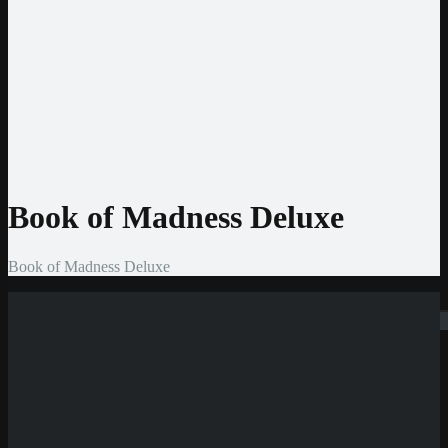
Jeton
CashtoCode
MiFinity
MuchBetter
Auszahlmethoden
Bank Überweisung
MasterCard
Visa
Skrill
Bitcoin
Book of Madness Deluxe
Book of Madness Deluxe
Suchen
Neue Casinos