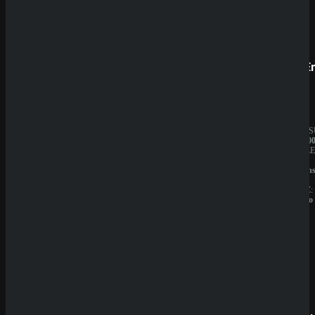
Prestige
SpinE
BESITZER:
JAHRES
Aurevia
10.000.0
IT
BESITZE
Group
GBL
LIZENZ:
Solution
Curacao
N.V.
LIZENZ:
Curacao