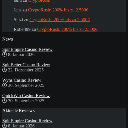
rami
zu
CryptoRush
Jens
zu
CryptoRush: 200% bis zu 2.500€
Silizi
zu
CryptoRush: 200% bis zu 2.500€
Robert99
zu
CryptoRush: 200% bis zu 2.500€
News
SpinEmpire Casino Review
8. Januar 2026
SpinBetter Casino Review
22. Dezember 2025
Wyns Casino Review
30. September 2025
QuickWin Casino Review
30. September 2025
Aktuelle Reviews
SpinEmpire Casino Review
8. Januar 2026