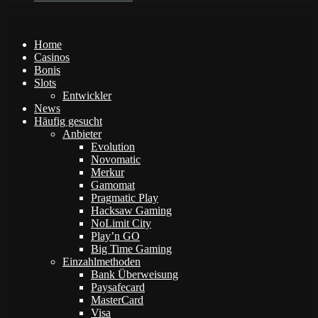
Home
Casinos
Bonis
Slots
Entwickler
News
Häufig gesucht
Anbieter
Evolution
Novomatic
Merkur
Gamomat
Pragmatic Play
Hacksaw Gaming
NoLimit City
Play’n GO
Big Time Gaming
Einzahlmethoden
Bank Überweisung
Paysafecard
MasterCard
Visa