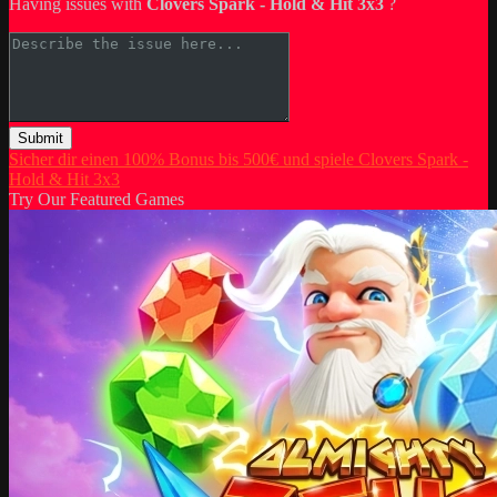
Having issues with
Clovers Spark - Hold & Hit 3x3
?
Submit
Sicher dir einen 100% Bonus bis 500€ und spiele Clovers Spark -
Hold & Hit 3x3
Try Our Featured Games