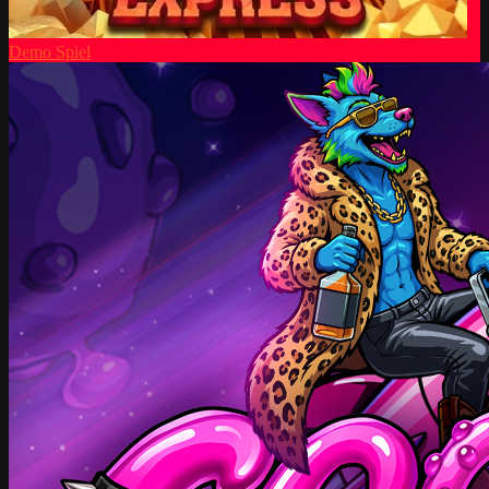
Demo Spiel