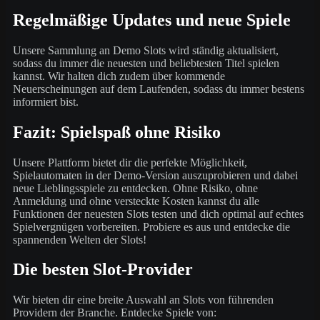
Regelmäßige Updates und neue Spiele
Unsere Sammlung an Demo Slots wird ständig aktualisiert,
sodass du immer die neuesten und beliebtesten Titel spielen
kannst. Wir halten dich zudem über kommende
Neuerscheinungen auf dem Laufenden, sodass du immer bestens
informiert bist.
Fazit: Spielspaß ohne Risiko
Unsere Plattform bietet dir die perfekte Möglichkeit,
Spielautomaten in der Demo-Version auszuprobieren und dabei
neue Lieblingsspiele zu entdecken. Ohne Risiko, ohne
Anmeldung und ohne versteckte Kosten kannst du alle
Funktionen der neuesten Slots testen und dich optimal auf echtes
Spielvergnügen vorbereiten. Probiere es aus und entdecke die
spannenden Welten der Slots!
Die besten Slot-Provider
Wir bieten dir eine breite Auswahl an Slots von führenden
Providern der Branche. Entdecke Spiele von: