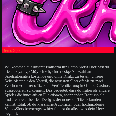
Demo Spiel
Willkommen auf unserer Plattform für Demo Slots! Hier hast du
die einzigartige Möglichkeit, eine riesige Auswahl an
Spielautomaten kostenlos und ohne Risiko zu testen. Unsere
Seite bietet dir den Vorteil, die neuesten Slots oft bis zu zwei
Wochen vor ihrer offiziellen Veröffentlichung in Online-Casinos
ausprobieren zu können. Das bedeutet, dass du früher als andere
Spieler die innovativen Funktionen, spannenden Bonusspiele
und atemberaubenden Designs der neuesten Titel erkunden
kannst. Egal, ob du klassische Automaten oder hochmoderne
Video-Slots bevorzugst – hier findest du alles, was dein Herz
begehrt.