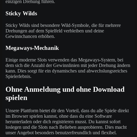
einzigen Drehung führen.
Sticky Wilds
Sticky Wilds sind besondere Wild-Symbole, die für mehrere
Drehungen auf dem Spielfeld verbleiben und deine
Gewinnchancen erhöhen.
Megaways-Mechanik
Einige moderne Slots verwenden das Megaways-System, bei
dem sich die Anzahl der Gewinnlinien mit jeder Drehung ändern
kann. Dies sorgt für ein dynamisches und abwechslungsreiches
Spielerlebnis.
Ohne Anmeldung und ohne Download
spielen
Unsere Plattform bietet dir den Vorteil, dass du alle Spiele direkt
im Browser spielen kannst, ohne dass du eine Software
herunterladen oder dich registrieren musst. Du kannst sofort
loslegen und die Slots nach Belieben ausprobieren. Dies macht
unser Angebot besonders benutzerfreundlich und flexibel.