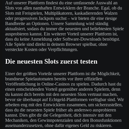
Auf unserer Plattform findest du eine umfassende Auswahl an
Slots von allen namhaften Entwicklern der Branche. Egal, ob du
Slots mit Freispielen, Multiplikatoren, kaskadierenden Walzen
oder progressiven Jackpots suchst – wir bieten dir eine riesige
Bandbreite an Optionen. Unsere Sammlung wird ständig
aktualisiert, sodass du immer die neuesten und beliebtesten Spiele
ausprobieren kannst. Ein weiterer Vorteil unserer Plattform ist,
dass du keine Anmeldung oder Software-Downloads benötigst.
Alle Spiele sind direkt in deinem Browser spielbar, ohne
versteckte Kosten oder Verpflichtungen.
Die neuesten Slots zuerst testen
Einer der größten Vorteile unserer Plattform ist die Möglichkeit,
brandneue Spielautomaten bereits vor ihrer offiziellen
Veröffentlichung in Online-Casinos zu spielen. Dadurch hast du
einen entscheidenden Vorteil gegenüber anderen Spielern, denn
du kannst dich bereits mit den neuesten Slots vertraut machen,
bevor sie überhaupt auf Echtgeld-Plattformen verfügbar sind. Wir
arbeiten eng mit den Entwicklern zusammen, um sicherzustellen,
dass du die neuesten Spiele früher als anderswo ausprobieren
kannst. Dies gibt dir die Gelegenheit, dich intensiv mit den
Mechaniken, den Gewinnpotenzialen und den Bonusfunktionen
auseinanderzusetzen, ohne dafür eigenes Geld zu riskieren.