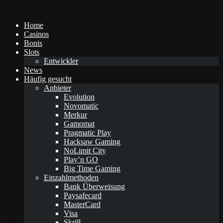
Home
Casinos
Bonis
Slots
Entwickler
News
Häufig gesucht
Anbieter
Evolution
Novomatic
Merkur
Gamomat
Pragmatic Play
Hacksaw Gaming
NoLimit City
Play’n GO
Big Time Gaming
Einzahlmethoden
Bank Überweisung
Paysafecard
MasterCard
Visa
Skrill