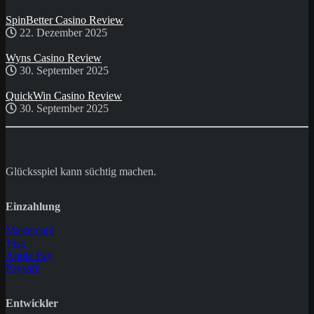
SpinBetter Casino Review
22. Dezember 2025
Wyns Casino Review
30. September 2025
QuickWin Casino Review
30. September 2025
Glücksspiel kann süchtig machen.
Einzahlung
Mastercard
Visa
Apple Pay
Paysafe
Entwickler