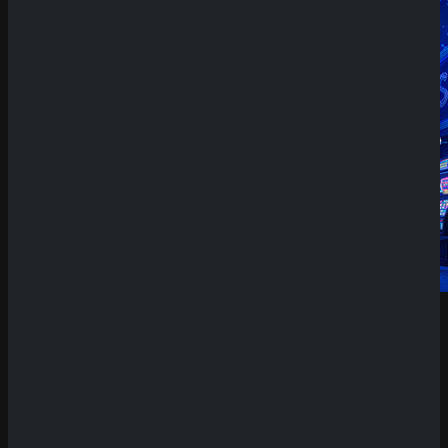
Demo Spiel
Willkommen auf unserer Plattform für Demo
Slots! Hier hast du die einzigartige Möglichkeit,
eine riesige Auswahl an Spielautomaten
kostenlos und ohne Risiko zu testen. Unsere
Seite bietet dir den Vorteil, die neuesten Slots