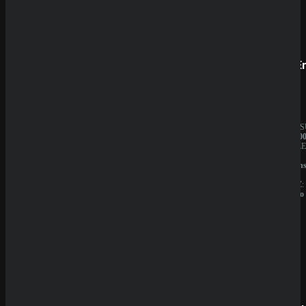
Prestige
SpinE
BESITZER:
JAHRES
Aurevia
10.000.0
IT
BESITZE
Group
GBL
LIZENZ:
Solution
Curacao
N.V.
LIZENZ:
Curacao