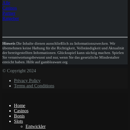
Alle
Casinos
Partner
Ratgeber
Hinweis
Die Inhalte dienen ausschließlich zu Informationszwecken. Wir
übernehmen keine Haftung für die Richtigkeit, Vollständigkeit und Aktualität
der bereitgestellten Informationen. Glücksspiel kann süchtig machen. Spielen
Sie verantwortungsbewusst und nur, wenn Sie das gesetzliche Mindestalter
erreicht haben. Hilfe auf gambleaware.org
© Copyright 2024
Privacy Policy
Terms and Conditions
Home
Casinos
Bonis
Slots
Entwickler