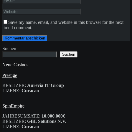
Save my name, email, and website in this browser for the next
time I comment.
Suchen
Suchen
Neue Casinos
Prestige
BESITZER:
Aurevia IT Group
LIZENZ:
Curacao
SpinEmpire
JAHRESUMSATZ:
10.000.000€
BESITZER:
GBL Solutions N.V.
LIZENZ:
Curacao