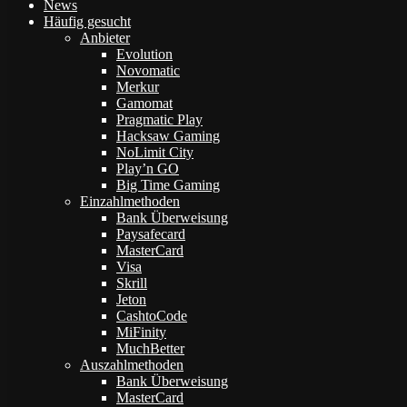
News
Häufig gesucht
Anbieter
Evolution
Novomatic
Merkur
Gamomat
Pragmatic Play
Hacksaw Gaming
NoLimit City
Play’n GO
Big Time Gaming
Einzahlmethoden
Bank Überweisung
Paysafecard
MasterCard
Visa
Skrill
Jeton
CashtoCode
MiFinity
MuchBetter
Auszahlmethoden
Bank Überweisung
MasterCard