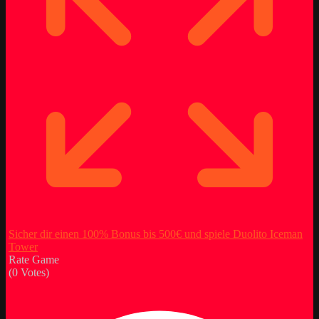
Sicher dir einen 100% Bonus bis 500€ und spiele Duolito Iceman
Tower
Rate Game
(
0
Votes)