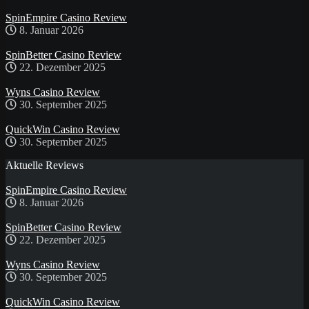
SpinEmpire Casino Review
8. Januar 2026
SpinBetter Casino Review
22. Dezember 2025
Wyns Casino Review
30. September 2025
QuickWin Casino Review
30. September 2025
Aktuelle Reviews
SpinEmpire Casino Review
8. Januar 2026
SpinBetter Casino Review
22. Dezember 2025
Wyns Casino Review
30. September 2025
QuickWin Casino Review