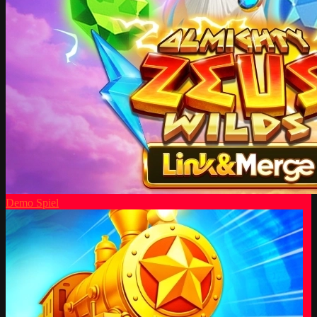
Demo Spiel