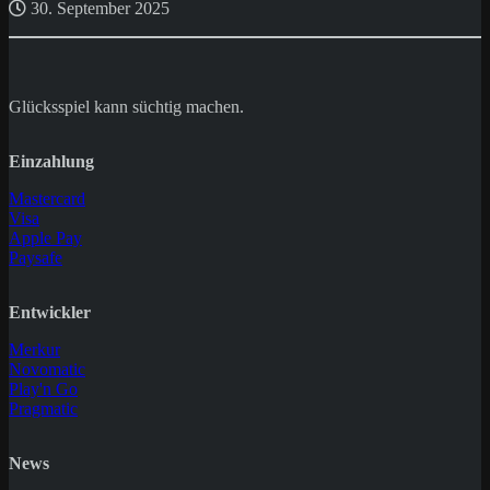
30. September 2025
Glücksspiel kann süchtig machen.
Einzahlung
Mastercard
Visa
Apple Pay
Paysafe
Entwickler
Merkur
Novomatic
Play'n Go
Pragmatic
News