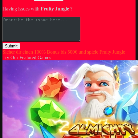
Having issues with
Fruity Jungle
?
Submit
Sicher dir einen 100% Bonus bis 500€ und spiele Fruity Jungle
Try Our Featured Games