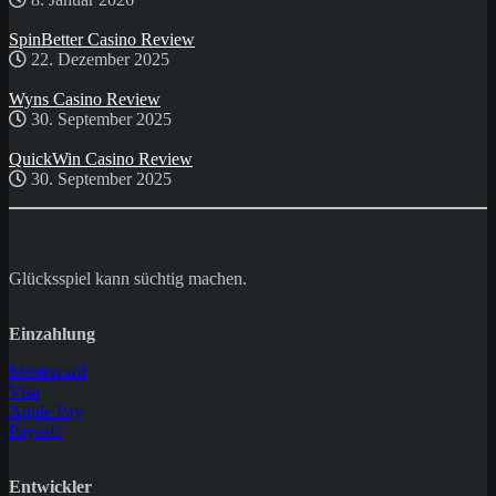
SpinBetter Casino Review
22. Dezember 2025
Wyns Casino Review
30. September 2025
QuickWin Casino Review
30. September 2025
Glücksspiel kann süchtig machen.
Einzahlung
Mastercard
Visa
Apple Pay
Paysafe
Entwickler