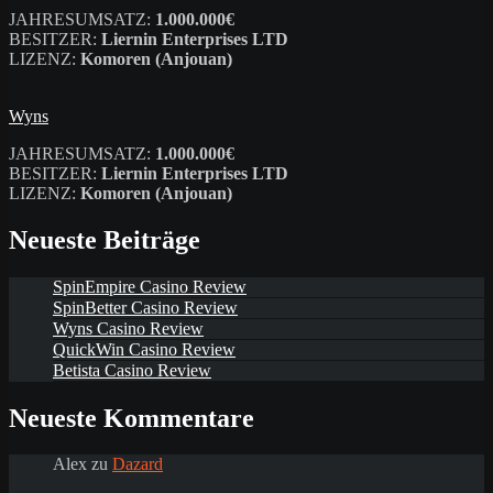
JAHRESUMSATZ:
1.000.000€
BESITZER:
Liernin Enterprises LTD
LIZENZ:
Komoren (Anjouan)
Wyns
JAHRESUMSATZ:
1.000.000€
BESITZER:
Liernin Enterprises LTD
LIZENZ:
Komoren (Anjouan)
Neueste Beiträge
SpinEmpire Casino Review
SpinBetter Casino Review
Wyns Casino Review
QuickWin Casino Review
Betista Casino Review
Neueste Kommentare
Alex
zu
Dazard