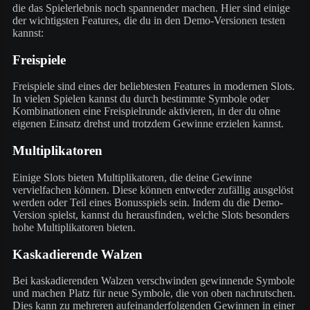
die das Spielerlebnis noch spannender machen. Hier sind einige
der wichtigsten Features, die du in den Demo-Versionen testen
kannst:
Freispiele
Freispiele sind eines der beliebtesten Features in modernen Slots.
In vielen Spielen kannst du durch bestimmte Symbole oder
Kombinationen eine Freispielrunde aktivieren, in der du ohne
eigenen Einsatz drehst und trotzdem Gewinne erzielen kannst.
Multiplikatoren
Einige Slots bieten Multiplikatoren, die deine Gewinne
vervielfachen können. Diese können entweder zufällig ausgelöst
werden oder Teil eines Bonusspiels sein. Indem du die Demo-
Version spielst, kannst du herausfinden, welche Slots besonders
hohe Multiplikatoren bieten.
Kaskadierende Walzen
Bei kaskadierenden Walzen verschwinden gewinnende Symbole
und machen Platz für neue Symbole, die von oben nachrutschen.
Dies kann zu mehreren aufeinanderfolgenden Gewinnen in einer