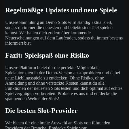
Regelmäßige Updates und neue Spiele
Unsere Sammlung an Demo Slots wird ständig aktualisiert,
sodass du immer die neuesten und beliebtesten Titel spielen
kannst. Wir halten dich zudem über kommende
Neuerscheinungen auf dem Laufenden, sodass du immer bestens
informiert bist.
Fazit: Spielspaß ohne Risiko
Unsere Plattform bietet dir die perfekte Möglichkeit,
Spielautomaten in der Demo-Version auszuprobieren und dabei
neue Lieblingsspiele zu entdecken. Ohne Risiko, ohne
Anmeldung und ohne versteckte Kosten kannst du alle
Funktionen der neuesten Slots testen und dich optimal auf echtes
Spielvergnügen vorbereiten. Probiere es aus und entdecke die
spannenden Welten der Slots!
Die besten Slot-Provider
Wir bieten dir eine breite Auswahl an Slots von führenden
Providern der Branche. Entdecke Spiele von: