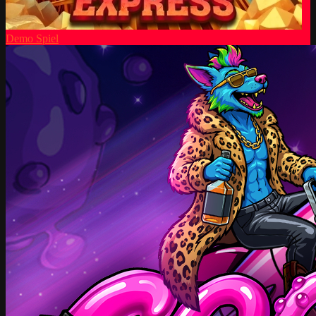
Demo Spiel