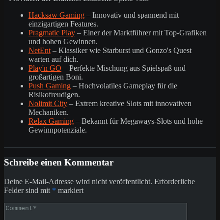
Hacksaw Gaming
– Innovativ und spannend mit
einzigartigen Features.
Pragmatic Play
– Einer der Marktführer mit Top-Grafiken
und hohen Gewinnen.
NetEnt
– Klassiker wie Starburst und Gonzo's Quest
warten auf dich.
Play'n GO
– Perfekte Mischung aus Spielspaß und
großartigen Boni.
Push Gaming
– Hochvolatiles Gameplay für die
Risikofreudigen.
Nolimit City
– Extrem kreative Slots mit innovativen
Mechaniken.
Relax Gaming
– Bekannt für Megaways-Slots und hohe
Gewinnpotenziale.
Schreibe einen Kommentar
Deine E-Mail-Adresse wird nicht veröffentlicht.
Erforderliche
Felder sind mit
*
markiert