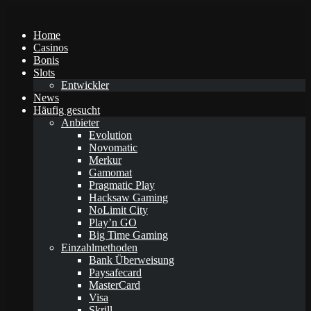
Home
Casinos
Bonis
Slots
Entwickler
News
Häufig gesucht
Anbieter
Evolution
Novomatic
Merkur
Gamomat
Pragmatic Play
Hacksaw Gaming
NoLimit City
Play’n GO
Big Time Gaming
Einzahlmethoden
Bank Überweisung
Paysafecard
MasterCard
Visa
Skrill