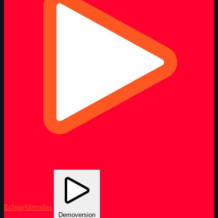
Echtgeldmodus
Demoversion