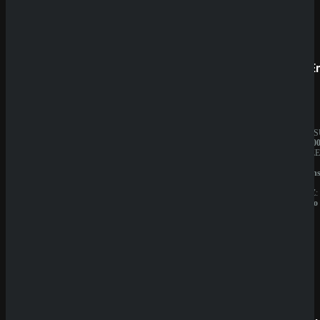
Prestige
SpinE
BESITZER:
JAHRES
Aurevia
10.000.0
IT
BESITZE
Group
GBL
LIZENZ:
Solution
Curacao
N.V.
LIZENZ:
Curacao