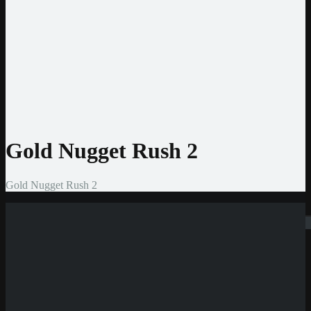
Jeton
CashtoCode
MiFinity
MuchBetter
Auszahlmethoden
Bank Überweisung
MasterCard
Visa
Skrill
Bitcoin
Gold Nugget Rush 2
Gold Nugget Rush 2
Suchen
Neue Casinos