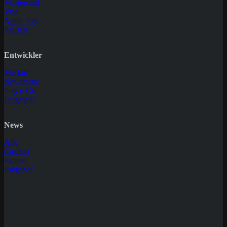
Mastercard
Visa
Apple Pay
Paysafe
Entwickler
Merkur
Novomatic
Play'n Go
Pragmatic
News
Alle
Casinos
Partner
Ratgeber