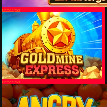
Demo Spiel
Demo Spiel