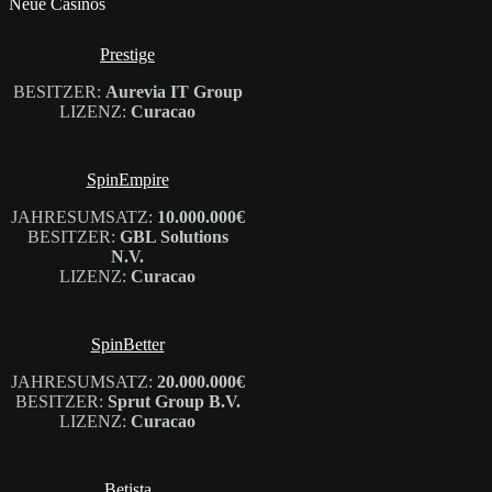
Neue Casinos
Prestige
BESITZER:
Aurevia IT Group
LIZENZ:
Curacao
SpinEmpire
JAHRESUMSATZ:
10.000.000€
BESITZER:
GBL Solutions
N.V.
LIZENZ:
Curacao
SpinBetter
JAHRESUMSATZ:
20.000.000€
BESITZER:
Sprut Group B.V.
LIZENZ:
Curacao
Betista