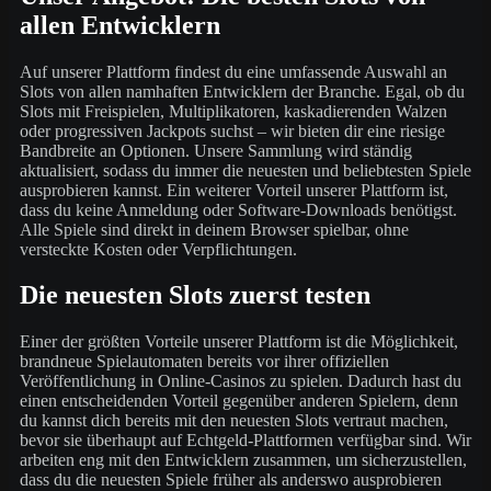
allen Entwicklern
Auf unserer Plattform findest du eine umfassende Auswahl an
Slots von allen namhaften Entwicklern der Branche. Egal, ob du
Slots mit Freispielen, Multiplikatoren, kaskadierenden Walzen
oder progressiven Jackpots suchst – wir bieten dir eine riesige
Bandbreite an Optionen. Unsere Sammlung wird ständig
aktualisiert, sodass du immer die neuesten und beliebtesten Spiele
ausprobieren kannst. Ein weiterer Vorteil unserer Plattform ist,
dass du keine Anmeldung oder Software-Downloads benötigst.
Alle Spiele sind direkt in deinem Browser spielbar, ohne
versteckte Kosten oder Verpflichtungen.
Die neuesten Slots zuerst testen
Einer der größten Vorteile unserer Plattform ist die Möglichkeit,
brandneue Spielautomaten bereits vor ihrer offiziellen
Veröffentlichung in Online-Casinos zu spielen. Dadurch hast du
einen entscheidenden Vorteil gegenüber anderen Spielern, denn
du kannst dich bereits mit den neuesten Slots vertraut machen,
bevor sie überhaupt auf Echtgeld-Plattformen verfügbar sind. Wir
arbeiten eng mit den Entwicklern zusammen, um sicherzustellen,
dass du die neuesten Spiele früher als anderswo ausprobieren