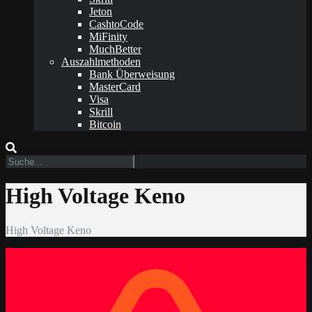
Jeton
CashtoCode
MiFinity
MuchBetter
Auszahlmethoden
Bank Überweisung
MasterCard
Visa
Skrill
Bitcoin
High Voltage Keno
High Voltage Keno