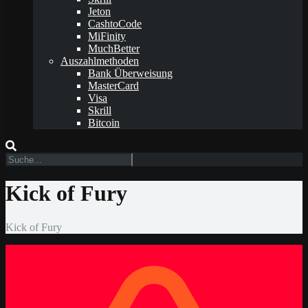
Jeton
CashtoCode
MiFinity
MuchBetter
Auszahlmethoden
Bank Überweisung
MasterCard
Visa
Skrill
Bitcoin
Kick of Fury
Kick of Fury