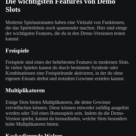
Die wichtigsten Features von Demo
Slots
Moderne Spielautomaten haben eine Vielzahl von Funktionen,
die das Spielerlebnis noch spannender machen. Hier sind einige
der wichtigsten Features, die du in den Demo-Versionen testen
kannst:
Freispiele
Freispiele sind eines der beliebtesten Features in modernen Slots.
In vielen Spielen kannst du durch bestimmte Symbole oder
Kombinationen eine Freispielrunde aktivieren, in der du ohne
eigenen Einsatz drehst und trotzdem Gewinne erzielen kannst.
Multiplikatoren
Einige Slots bieten Multiplikatoren, die deine Gewinne
vervielfachen können. Diese können entweder zufällig ausgelöst
werden oder Teil eines Bonusspiels sein. Indem du die Demo-
Version spielst, kannst du herausfinden, welche Slots besonders
hohe Multiplikatoren bieten.
Kaskadierende Walzen