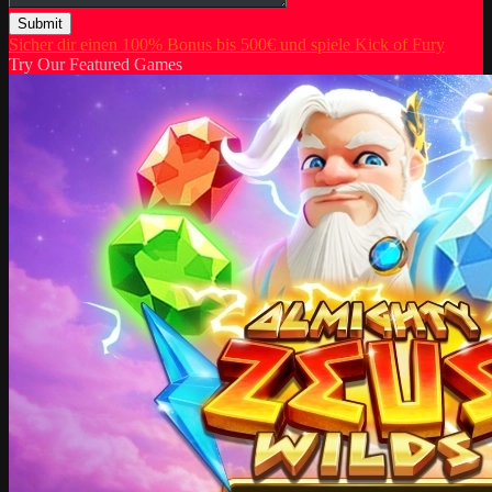
Submit
Sicher dir einen 100% Bonus bis 500€ und spiele Kick of Fury
Try Our Featured Games