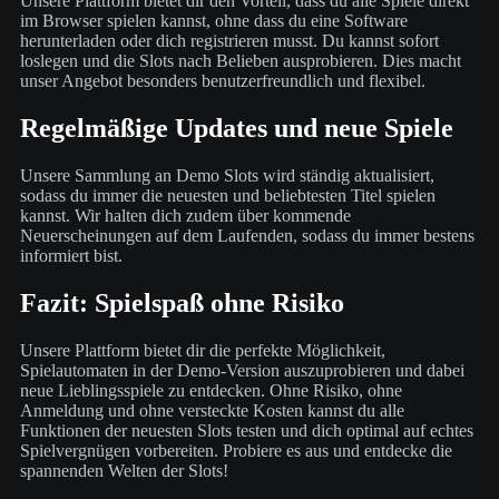
Unsere Plattform bietet dir den Vorteil, dass du alle Spiele direkt
im Browser spielen kannst, ohne dass du eine Software
herunterladen oder dich registrieren musst. Du kannst sofort
loslegen und die Slots nach Belieben ausprobieren. Dies macht
unser Angebot besonders benutzerfreundlich und flexibel.
Regelmäßige Updates und neue Spiele
Unsere Sammlung an Demo Slots wird ständig aktualisiert,
sodass du immer die neuesten und beliebtesten Titel spielen
kannst. Wir halten dich zudem über kommende
Neuerscheinungen auf dem Laufenden, sodass du immer bestens
informiert bist.
Fazit: Spielspaß ohne Risiko
Unsere Plattform bietet dir die perfekte Möglichkeit,
Spielautomaten in der Demo-Version auszuprobieren und dabei
neue Lieblingsspiele zu entdecken. Ohne Risiko, ohne
Anmeldung und ohne versteckte Kosten kannst du alle
Funktionen der neuesten Slots testen und dich optimal auf echtes
Spielvergnügen vorbereiten. Probiere es aus und entdecke die
spannenden Welten der Slots!