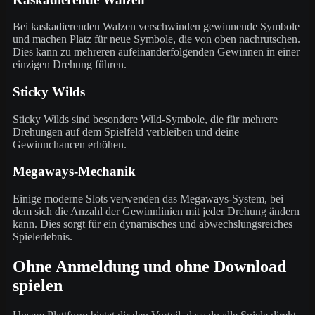
Bei kaskadierenden Walzen verschwinden gewinnende Symbole
und machen Platz für neue Symbole, die von oben nachrutschen.
Dies kann zu mehreren aufeinanderfolgenden Gewinnen in einer
einzigen Drehung führen.
Sticky Wilds
Sticky Wilds sind besondere Wild-Symbole, die für mehrere
Drehungen auf dem Spielfeld verbleiben und deine
Gewinnchancen erhöhen.
Megaways-Mechanik
Einige moderne Slots verwenden das Megaways-System, bei
dem sich die Anzahl der Gewinnlinien mit jeder Drehung ändern
kann. Dies sorgt für ein dynamisches und abwechslungsreiches
Spielerlebnis.
Ohne Anmeldung und ohne Download
spielen