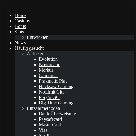
Home
Casinos
Bonis
Slots
Entwickler
News
Häufig gesucht
Anbieter
Evolution
Novomatic
Merkur
Gamomat
Pragmatic Play
Hacksaw Gaming
NoLimit City
Play’n GO
Big Time Gaming
Einzahlmethoden
Bank Überweisung
Paysafecard
MasterCard
Visa
Skrill