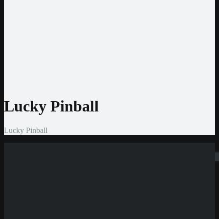
Jeton
CashtoCode
MiFinity
MuchBetter
Auszahlmethoden
Bank Überweisung
MasterCard
Visa
Skrill
Bitcoin
Lucky Pinball
Lucky Pinball
Suchen
Neue Casinos