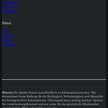
Novomatic
Play'n Go
Pragmatic
News
Alle
Casinos
Partner
Ratgeber
Hinweis
Die Inhalte dienen ausschließlich zu Informationszwecken. Wir
übernehmen keine Haftung für die Richtigkeit, Vollständigkeit und Aktualität
der bereitgestellten Informationen. Glücksspiel kann süchtig machen. Spielen
Sie verantwortungsbewusst und nur, wenn Sie das gesetzliche Mindestalter
erreicht haben. Hilfe auf gambleaware.org