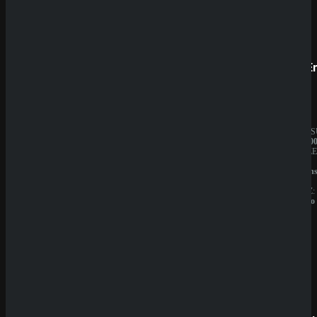
Prestige
SpinE
BESITZER:
JAHRES
Aurevia
10.000.0
IT
BESITZE
Group
GBL
LIZENZ:
Solution
Curacao
N.V.
LIZENZ:
Curacao