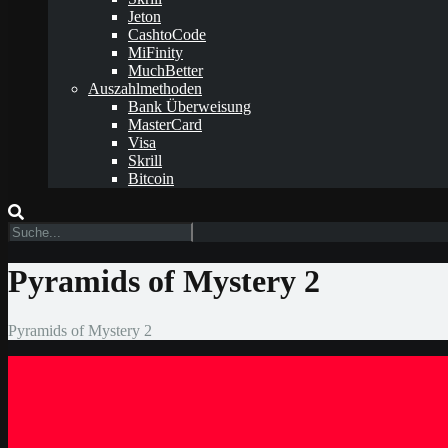
Jeton
CashtoCode
MiFinity
MuchBetter
Auszahlmethoden
Bank Überweisung
MasterCard
Visa
Skrill
Bitcoin
Pyramids of Mystery 2
Pyramids of Mystery 2