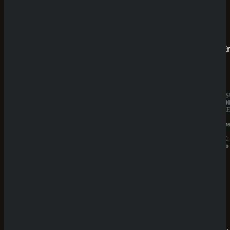
Prestige
SpinE
BESITZER:
JAHRES
Aurevia
10.000.0
IT
BESITZE
Group
GBL
LIZENZ:
Solution
Curacao
N.V.
LIZENZ:
Curacao