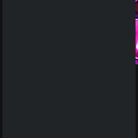
Demo Spiel
Willkommen auf unserer Plattform für Demo
Slots! Hier hast du die einzigartige Möglichkeit,
eine riesige Auswahl an Spielautomaten
kostenlos und ohne Risiko zu testen. Unsere
Seite bietet dir den Vorteil, die neuesten Slots
oft bis zu zwei Wochen vor ihrer offiziellen
Veröffentlichung in Online-Casinos
ausprobieren zu können. Das bedeutet, dass du
früher als andere Spieler die innovativen
Funktionen, spannenden Bonusspiele und