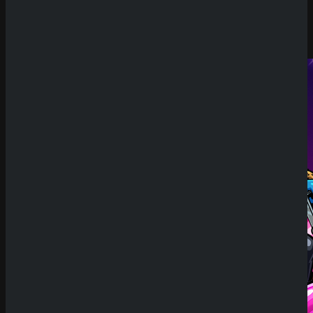
Demo Spiel