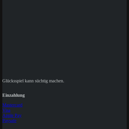
Save my name, email, and website in this
browser for the next time I comment.
Glücksspiel kann süchtig machen.
Einzahlung
Mastercard
Visa
Apple Pay
Paysafe