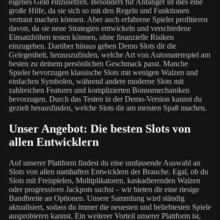
eigenes Geld einzusetzen. Besonders für Anfänger ist dies eine
große Hilfe, da sie sich so mit den Regeln und Funktionen
vertraut machen können. Aber auch erfahrene Spieler profitieren
davon, da sie neue Strategien entwickeln und verschiedene
Einsatzhöhen testen können, ohne finanzielle Risiken
einzugehen. Darüber hinaus geben Demo Slots dir die
Gelegenheit, herauszufinden, welche Art von Automatenspiel am
besten zu deinem persönlichen Geschmack passt. Manche
Spieler bevorzugen klassische Slots mit wenigen Walzen und
einfachen Symbolen, während andere moderne Slots mit
zahlreichen Features und komplizierten Bonusmechaniken
bevorzugen. Durch das Testen in der Demo-Version kannst du
gezielt herausfinden, welche Slots dir am meisten Spaß machen.
Unser Angebot: Die besten Slots von
allen Entwicklern
Auf unserer Plattform findest du eine umfassende Auswahl an
Slots von allen namhaften Entwicklern der Branche. Egal, ob du
Slots mit Freispielen, Multiplikatoren, kaskadierenden Walzen
oder progressiven Jackpots suchst – wir bieten dir eine riesige
Bandbreite an Optionen. Unsere Sammlung wird ständig
aktualisiert, sodass du immer die neuesten und beliebtesten Spiele
ausprobieren kannst. Ein weiterer Vorteil unserer Plattform ist,