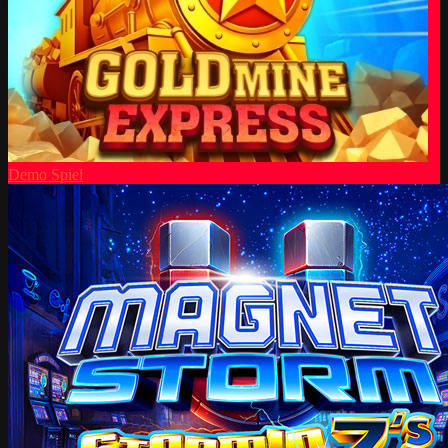
Demo Spiel