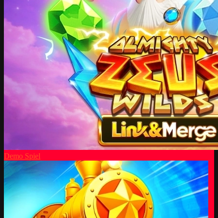
Demo Spiel