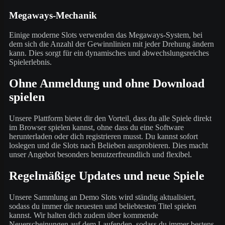
Megaways-Mechanik
Einige moderne Slots verwenden das Megaways-System, bei
dem sich die Anzahl der Gewinnlinien mit jeder Drehung ändern
kann. Dies sorgt für ein dynamisches und abwechslungsreiches
Spielerlebnis.
Ohne Anmeldung und ohne Download
spielen
Unsere Plattform bietet dir den Vorteil, dass du alle Spiele direkt
im Browser spielen kannst, ohne dass du eine Software
herunterladen oder dich registrieren musst. Du kannst sofort
loslegen und die Slots nach Belieben ausprobieren. Dies macht
unser Angebot besonders benutzerfreundlich und flexibel.
Regelmäßige Updates und neue Spiele
Unsere Sammlung an Demo Slots wird ständig aktualisiert,
sodass du immer die neuesten und beliebtesten Titel spielen
kannst. Wir halten dich zudem über kommende
Neuerscheinungen auf dem Laufenden, sodass du immer bestens