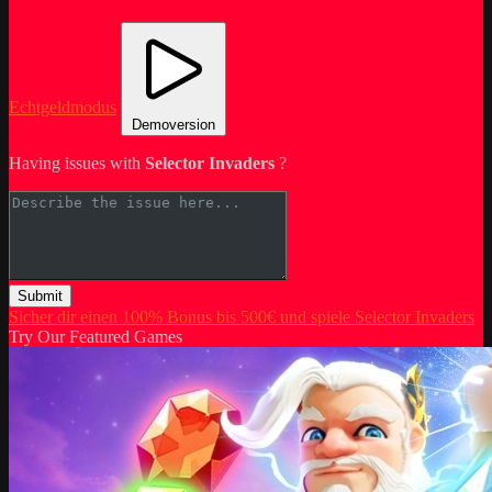
Echtgeldmodus
Demoversion
Having issues with
Selector Invaders
?
Submit
Sicher dir einen 100% Bonus bis 500€ und spiele Selector Invaders
Try Our Featured Games