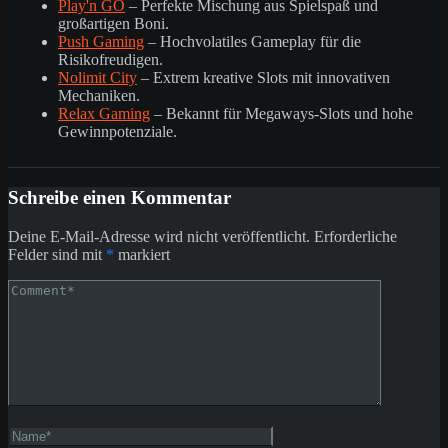
Play'n GO
– Perfekte Mischung aus Spielspaß und
großartigen Boni.
Push Gaming
– Hochvolatiles Gameplay für die
Risikofreudigen.
Nolimit City
– Extrem kreative Slots mit innovativen
Mechaniken.
Relax Gaming
– Bekannt für Megaways-Slots und hohe
Gewinnpotenziale.
Schreibe einen Kommentar
Deine E-Mail-Adresse wird nicht veröffentlicht.
Erforderliche
Felder sind mit
*
markiert