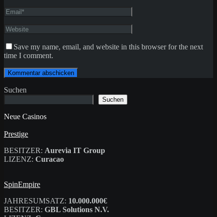
Save my name, email, and website in this browser for the next
time I comment.
Suchen
Suchen
Neue Casinos
Prestige
BESITZER:
Aurevia IT Group
LIZENZ:
Curacao
SpinEmpire
JAHRESUMSATZ:
10.000.000€
BESITZER:
GBL Solutions N.V.