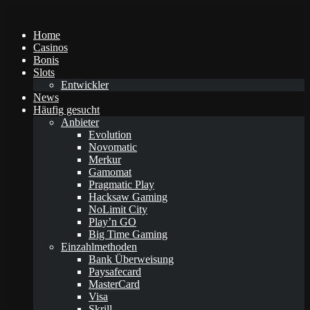
Home
Casinos
Bonis
Slots
Entwickler
News
Häufig gesucht
Anbieter
Evolution
Novomatic
Merkur
Gamomat
Pragmatic Play
Hacksaw Gaming
NoLimit City
Play’n GO
Big Time Gaming
Einzahlmethoden
Bank Überweisung
Paysafecard
MasterCard
Visa
Skrill