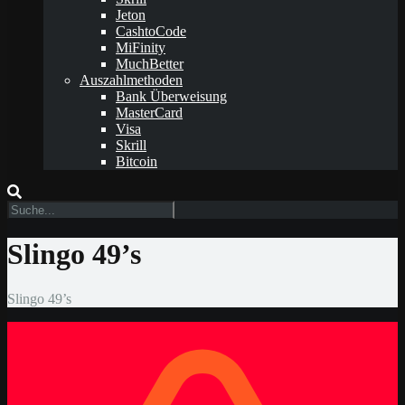
Jeton
CashtoCode
MiFinity
MuchBetter
Auszahlmethoden
Bank Überweisung
MasterCard
Visa
Skrill
Bitcoin
Slingo 49’s
Slingo 49’s