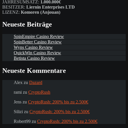
JAHRESUMSATZ:
1.000.000€
BESITZER:
Liernin Enterprises LTD
LIZENZ:
Komoren (Anjouan)
Neueste Beiträge
SpinEmpire Casino Review
SpinBetter Casino Review
Wyns Casino Review
QuickWin Casino Review
Betista Casino Review
Neueste Kommentare
Alex
zu
Dazard
rami
zu
CryptoRush
Jens
zu
CryptoRush: 200% bis zu 2.500€
Silizi
zu
CryptoRush: 200% bis zu 2.500€
Robert99
zu
CryptoRush: 200% bis zu 2.500€