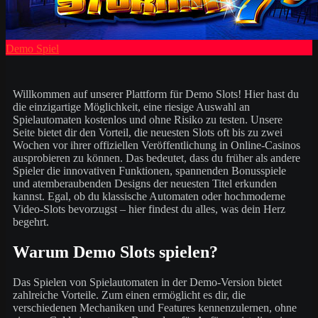
Demo Spiel
Willkommen auf unserer Plattform für Demo Slots! Hier hast du
die einzigartige Möglichkeit, eine riesige Auswahl an
Spielautomaten kostenlos und ohne Risiko zu testen. Unsere
Seite bietet dir den Vorteil, die neuesten Slots oft bis zu zwei
Wochen vor ihrer offiziellen Veröffentlichung in Online-Casinos
ausprobieren zu können. Das bedeutet, dass du früher als andere
Spieler die innovativen Funktionen, spannenden Bonusspiele
und atemberaubenden Designs der neuesten Titel erkunden
kannst. Egal, ob du klassische Automaten oder hochmoderne
Video-Slots bevorzugst – hier findest du alles, was dein Herz
begehrt.
Warum Demo Slots spielen?
Das Spielen von Spielautomaten in der Demo-Version bietet
zahlreiche Vorteile. Zum einen ermöglicht es dir, die
verschiedenen Mechaniken und Features kennenzulernen, ohne