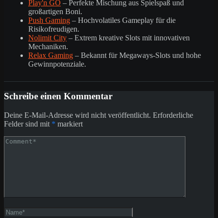
Play'n GO
– Perfekte Mischung aus Spielspaß und
großartigen Boni.
Push Gaming
– Hochvolatiles Gameplay für die
Risikofreudigen.
Nolimit City
– Extrem kreative Slots mit innovativen
Mechaniken.
Relax Gaming
– Bekannt für Megaways-Slots und hohe
Gewinnpotenziale.
Schreibe einen Kommentar
Deine E-Mail-Adresse wird nicht veröffentlicht.
Erforderliche
Felder sind mit
*
markiert