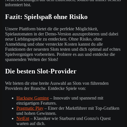
informiert bist.
Fazit: Spielspaß ohne Risiko
Unsere Plattform bietet dir die perfekte Möglichkeit,
Spielautomaten in der Demo-Version auszuprobieren und dabei
neue Lieblingsspiele zu entdecken. Ohne Risiko, ohne
Anmeldung und ohne versteckte Kosten kannst du alle
Funktionen der neuesten Slots testen und dich optimal auf echtes
Spielvergnügen vorbereiten. Probiere es aus und entdecke die
spannenden Welten der Slots!
Die besten Slot-Provider
Wir bieten dir eine breite Auswahl an Slots von führenden
Providern der Branche. Entdecke Spiele von:
Hacksaw Gaming
– Innovativ und spannend mit
einzigartigen Features.
Pragmatic Play
– Einer der Marktführer mit Top-Grafiken
und hohen Gewinnen.
NetEnt
– Klassiker wie Starburst und Gonzo's Quest
warten auf dich.