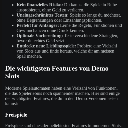
Kein finanzielles Risiko:
Du kannst die Spiele in Ruhe
ausprobieren, ohne Geld zu verlieren.
Uneingeschränktes Testen:
Spiele so lange du möchtest,
ohne Begrenzungen oder Einzahlungspflichten.
Perfekt für Anfänger:
Lerne die Regeln, Funktionen und
Gewinnchancen ohne Druck kennen.
Optimale Vorbereitung:
Teste verschiedene Strategien,
bevor du echtes Geld setzt.
Entdecke neue Lieblingsspiele:
Probiere eine Vielzahl
von Slots aus und finde heraus, welche dir am meisten
Spaß machen.
Die wichtigsten Features von Demo
Slots
Moderne Spielautomaten haben eine Vielzahl von Funktionen,
die das Spielerlebnis noch spannender machen. Hier sind einige
der wichtigsten Features, die du in den Demo-Versionen testen
kannst:
Freispiele
Freispiele sind eines der beliebtesten Features in modernen Slots.