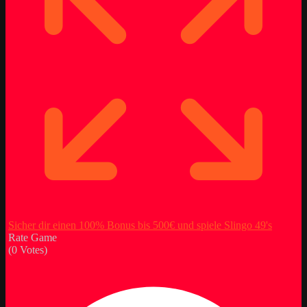
Sicher dir einen 100% Bonus bis 500€ und spiele Slingo 49's
Rate Game
(
0
Votes)