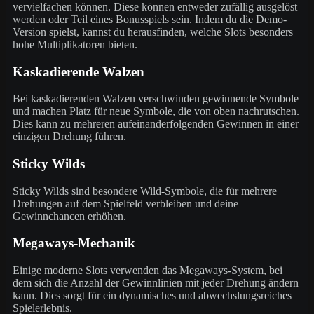
vervielfachen können. Diese können entweder zufällig ausgelöst
werden oder Teil eines Bonusspiels sein. Indem du die Demo-
Version spielst, kannst du herausfinden, welche Slots besonders
hohe Multiplikatoren bieten.
Kaskadierende Walzen
Bei kaskadierenden Walzen verschwinden gewinnende Symbole
und machen Platz für neue Symbole, die von oben nachrutschen.
Dies kann zu mehreren aufeinanderfolgenden Gewinnen in einer
einzigen Drehung führen.
Sticky Wilds
Sticky Wilds sind besondere Wild-Symbole, die für mehrere
Drehungen auf dem Spielfeld verbleiben und deine
Gewinnchancen erhöhen.
Megaways-Mechanik
Einige moderne Slots verwenden das Megaways-System, bei
dem sich die Anzahl der Gewinnlinien mit jeder Drehung ändern
kann. Dies sorgt für ein dynamisches und abwechslungsreiches
Spielerlebnis.