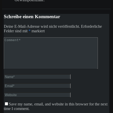
Schreibe einen Kommentar
Deine E-Mail-Adresse wird nicht veröffentlicht.
Erforderliche
Felder sind mit
*
markiert
Save my name, email, and website in this browser for the next
time I comment.