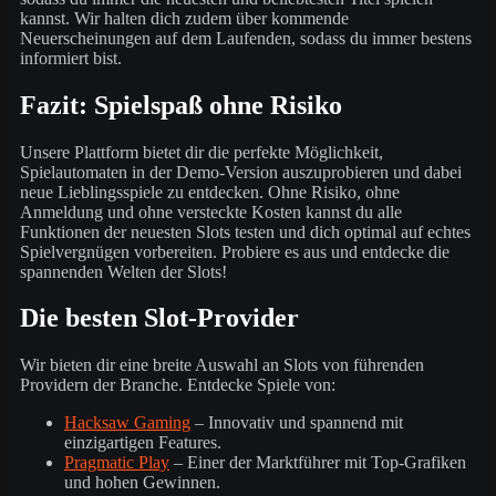
kannst. Wir halten dich zudem über kommende
Neuerscheinungen auf dem Laufenden, sodass du immer bestens
informiert bist.
Fazit: Spielspaß ohne Risiko
Unsere Plattform bietet dir die perfekte Möglichkeit,
Spielautomaten in der Demo-Version auszuprobieren und dabei
neue Lieblingsspiele zu entdecken. Ohne Risiko, ohne
Anmeldung und ohne versteckte Kosten kannst du alle
Funktionen der neuesten Slots testen und dich optimal auf echtes
Spielvergnügen vorbereiten. Probiere es aus und entdecke die
spannenden Welten der Slots!
Die besten Slot-Provider
Wir bieten dir eine breite Auswahl an Slots von führenden
Providern der Branche. Entdecke Spiele von:
Hacksaw Gaming
– Innovativ und spannend mit
einzigartigen Features.
Pragmatic Play
– Einer der Marktführer mit Top-Grafiken
und hohen Gewinnen.