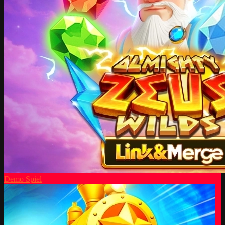
Demo Spiel