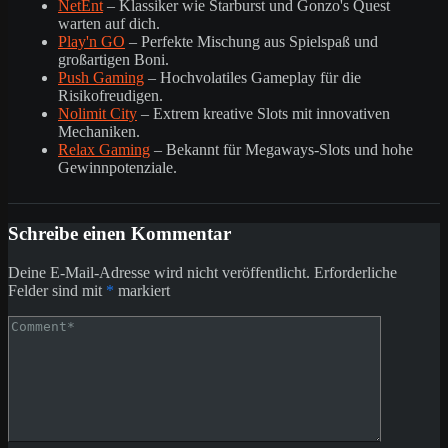
NetEnt
– Klassiker wie Starburst und Gonzo's Quest
warten auf dich.
Play'n GO
– Perfekte Mischung aus Spielspaß und
großartigen Boni.
Push Gaming
– Hochvolatiles Gameplay für die
Risikofreudigen.
Nolimit City
– Extrem kreative Slots mit innovativen
Mechaniken.
Relax Gaming
– Bekannt für Megaways-Slots und hohe
Gewinnpotenziale.
Schreibe einen Kommentar
Deine E-Mail-Adresse wird nicht veröffentlicht.
Erforderliche
Felder sind mit
*
markiert