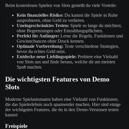
Beim kostenlosen Spielen von Slots genießt du viele Vorteile:
Kein finanzielles Risiko:
Du kannst die Spiele in Ruhe
ausprobieren, ohne Geld zu verlieren.
Uneingeschränktes Testen:
Spiele so lange du möchtest,
ohne Begrenzungen oder Einzahlungspflichten.
Perfekt für Anfänger:
Lerne die Regeln, Funktionen und
Gewinnchancen ohne Druck kennen.
Optimale Vorbereitung:
Teste verschiedene Strategien,
bevor du echtes Geld setzt.
Entdecke neue Lieblingsspiele:
Probiere eine Vielzahl
von Slots aus und finde heraus, welche dir am meisten
Spaß machen.
Die wichtigsten Features von Demo
Slots
Moderne Spielautomaten haben eine Vielzahl von Funktionen,
die das Spielerlebnis noch spannender machen. Hier sind einige
der wichtigsten Features, die du in den Demo-Versionen testen
kannst:
Freispiele