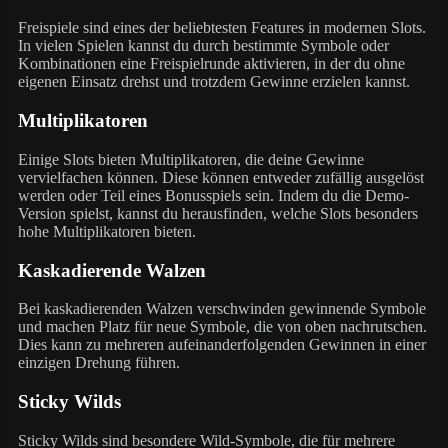
Freispiele sind eines der beliebtesten Features in modernen Slots.
In vielen Spielen kannst du durch bestimmte Symbole oder
Kombinationen eine Freispielrunde aktivieren, in der du ohne
eigenen Einsatz drehst und trotzdem Gewinne erzielen kannst.
Multiplikatoren
Einige Slots bieten Multiplikatoren, die deine Gewinne
vervielfachen können. Diese können entweder zufällig ausgelöst
werden oder Teil eines Bonusspiels sein. Indem du die Demo-
Version spielst, kannst du herausfinden, welche Slots besonders
hohe Multiplikatoren bieten.
Kaskadierende Walzen
Bei kaskadierenden Walzen verschwinden gewinnende Symbole
und machen Platz für neue Symbole, die von oben nachrutschen.
Dies kann zu mehreren aufeinanderfolgenden Gewinnen in einer
einzigen Drehung führen.
Sticky Wilds
Sticky Wilds sind besondere Wild-Symbole, die für mehrere