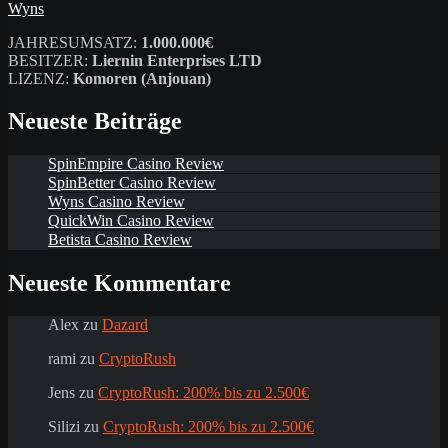
Wyns
JAHRESUMSATZ:
1.000.000€
BESITZER:
Liernin Enterprises LTD
LIZENZ:
Komoren (Anjouan)
Neueste Beiträge
SpinEmpire Casino Review
SpinBetter Casino Review
Wyns Casino Review
QuickWin Casino Review
Betista Casino Review
Neueste Kommentare
Alex
zu
Dazard
rami
zu
CryptoRush
Jens
zu
CryptoRush: 200% bis zu 2.500€
Silizi
zu
CryptoRush: 200% bis zu 2.500€