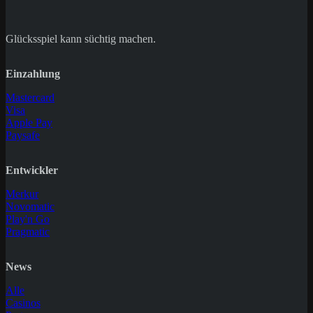
Glücksspiel kann süchtig machen.
Einzahlung
Mastercard
Visa
Apple Pay
Paysafe
Entwickler
Merkur
Novomatic
Play'n Go
Pragmatic
News
Alle
Casinos